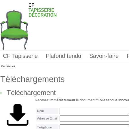
CF Tapisserie
Plafond tendu
Savoir-faire
Vous êtes ici :
Téléchargements
Téléchargement
Recevez
immédiatement
le document
"Toile tendue innova
Nom
Adresse Email
Téléphone