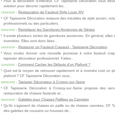
Pour la décoration d’intérieur, CF Tapisserie Décoration vous dévo
solution pour décorer rapidement les...
-
Restauration de Fauteuil Style Louis XIV
13/04/2026
CF Tapisserie Décoration restaure des meubles de style ancien, nota
professionnels ou des particuliers.
-
Remplacer les Garnitures Anciennes de Sièges
03/04/2026
Il existe plusieurs sortes de garnitures anciennes. En général, elles
inventées. Elles sont donc liées...
-
Restaurer un Fauteuil Crapaud - Tapisserie Décoration
16/03/2026
Vous voulez donner une nouvelle jeunesse à votre fauteuil crap
tapissier décorateur professionnel. Faites...
-
Comment Cacher les Défauts d'un Plafond ?
11/03/2026
Quel est le moyen de retrouver rapidement et à moindre coût un p
plafond ? CF Tapisserie Décoration vous...
-
Tapissier Décorateur à Croissy-sur-Seine
09/03/2026
CF Tapisserie Décoration à Croissy-sur-Seine propose des servic
restauration de chaises fauteuils et...
-
Galettes pour Chaises Paillées ou Cannées
06/03/2026
Qu’ils s’agissent de chaises en paille ou de chaises cannées, CF T
des galettes de coussins ou housses de...