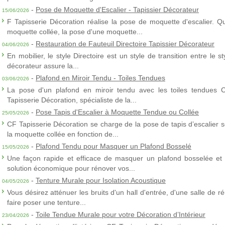
-
Pose de Moquette d'Escalier - Tapissier Décorateur
15/06/2026
F Tapisserie Décoration réalise la pose de moquette d'escalier. Q
moquette collée, la pose d'une moquette...
-
Restauration de Fauteuil Directoire Tapissier Décorateur
04/06/2026
En mobilier, le style Directoire est un style de transition entre le s
décorateur assure la...
-
Plafond en Miroir Tendu - Toiles Tendues
03/06/2026
La pose d'un plafond en miroir tendu avec les toiles tendues 
Tapisserie Décoration, spécialiste de la...
-
Pose Tapis d'Escalier à Moquette Tendue ou Collée
25/05/2026
CF Tapisserie Décoration se charge de la pose de tapis d’escalier 
la moquette collée en fonction de...
-
Plafond Tendu pour Masquer un Plafond Bosselé
15/05/2026
Une façon rapide et efficace de masquer un plafond bosselée et 
solution économique pour rénover vos...
-
Tenture Murale pour Isolation Acoustique
04/05/2026
Vous désirez atténuer les bruits d'un hall d'entrée, d'une salle de
faire poser une tenture...
-
Toile Tendue Murale pour votre Décoration d’Intérieur
23/04/2026