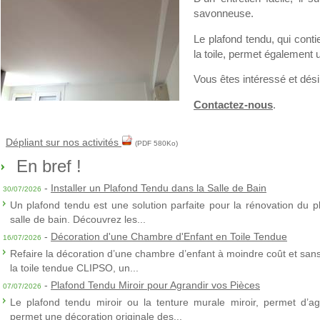
savonneuse.
Le plafond tendu, qui conti
la toile, permet également 
Vous êtes intéressé et dés
Contactez-nous
.
Dépliant sur nos activités
(PDF 580Ko)
En bref !
-
Installer un Plafond Tendu dans la Salle de Bain
30/07/2026
Un plafond tendu est une solution parfaite pour la rénovation du p
salle de bain. Découvrez les...
-
Décoration d'une Chambre d'Enfant en Toile Tendue
16/07/2026
Refaire la décoration d’une chambre d’enfant à moindre coût et sans 
la toile tendue CLIPSO, un...
-
Plafond Tendu Miroir pour Agrandir vos Pièces
07/07/2026
Le plafond tendu miroir ou la tenture murale miroir, permet d’agra
permet une décoration originale des...