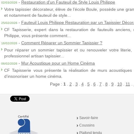
-
Restauration d'un Fauteuil de Style Louis Philippe
02/03/2026
Votre tapissier décorateur, élève de l’école Boule, possède une gra
et notamment de fauteuil de style...
-
Fauteuil Louis Philippe Restauration par un Tapissier Décor
25/02/2026
CF Tapisserie, expert dans la restauration de fauteuils anciens,
Philippe, vous présente comment...
-
Comment Réparer un Sommier Tapissier ?
16/02/2026
Pour réparer un sommier tapissier et ou renouveler votre literie,
professionnel artisan tapissier...
-
Mur Acoustique pour un Home Cinéma
06/02/2026
CF Tapisserie vous présente la réalisation de murs acoustiques à
d’insonoriser un home cinéma.
Page :
1
.
2
.
3
.
4
.
5
.
6
.
7
.
8
.
9
.
10
.
11
.
Savoir-faire
Coussins
Plafond tendu