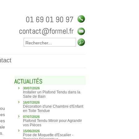
tact
30/07/2026
Installer un Plafond Tendu dans la
Salle de Bain
16/07/2026
Décoration d'une Chambre d'Enfant
 ou
en Toile Tendue
des
07/07/2026
des
Plafond Tendu Miroir pour Agrandir
vos Pièces
ale
15/06/2026
s.
Pose de Moquette d'Escalier -