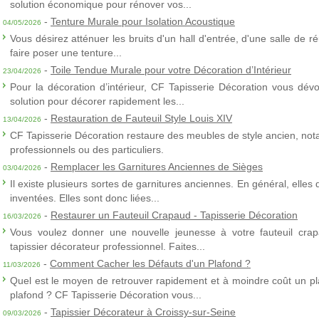
solution économique pour rénover vos...
-
Tenture Murale pour Isolation Acoustique
04/05/2026
Vous désirez atténuer les bruits d'un hall d'entrée, d'une salle de
faire poser une tenture...
-
Toile Tendue Murale pour votre Décoration d’Intérieur
23/04/2026
Pour la décoration d’intérieur, CF Tapisserie Décoration vous dévo
solution pour décorer rapidement les...
-
Restauration de Fauteuil Style Louis XIV
13/04/2026
CF Tapisserie Décoration restaure des meubles de style ancien, nota
professionnels ou des particuliers.
-
Remplacer les Garnitures Anciennes de Sièges
03/04/2026
Il existe plusieurs sortes de garnitures anciennes. En général, elles
inventées. Elles sont donc liées...
-
Restaurer un Fauteuil Crapaud - Tapisserie Décoration
16/03/2026
Vous voulez donner une nouvelle jeunesse à votre fauteuil crap
tapissier décorateur professionnel. Faites...
-
Comment Cacher les Défauts d'un Plafond ?
11/03/2026
Quel est le moyen de retrouver rapidement et à moindre coût un p
plafond ? CF Tapisserie Décoration vous...
-
Tapissier Décorateur à Croissy-sur-Seine
09/03/2026