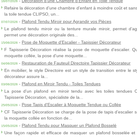
-
Décoration d'une Chambre d'Enfant en Toile Tendue
16/07/2026
Refaire la décoration d’une chambre d’enfant à moindre coût et sans 
la toile tendue CLIPSO, un...
-
Plafond Tendu Miroir pour Agrandir vos Pièces
07/07/2026
Le plafond tendu miroir ou la tenture murale miroir, permet d’agra
permet une décoration originale des...
-
Pose de Moquette d'Escalier - Tapissier Décorateur
15/06/2026
F Tapisserie Décoration réalise la pose de moquette d'escalier. Q
moquette collée, la pose d'une moquette...
-
Restauration de Fauteuil Directoire Tapissier Décorateur
04/06/2026
En mobilier, le style Directoire est un style de transition entre le s
décorateur assure la...
-
Plafond en Miroir Tendu - Toiles Tendues
03/06/2026
La pose d'un plafond en miroir tendu avec les toiles tendues 
Tapisserie Décoration, spécialiste de la...
-
Pose Tapis d'Escalier à Moquette Tendue ou Collée
25/05/2026
CF Tapisserie Décoration se charge de la pose de tapis d’escalier 
la moquette collée en fonction de...
-
Plafond Tendu pour Masquer un Plafond Bosselé
15/05/2026
Une façon rapide et efficace de masquer un plafond bosselée et 