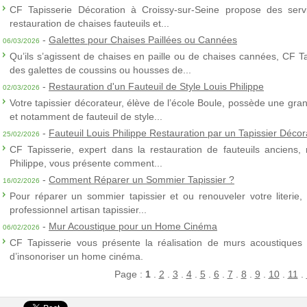
CF Tapisserie Décoration à Croissy-sur-Seine propose des servic
restauration de chaises fauteuils et...
-
Galettes pour Chaises Paillées ou Cannées
06/03/2026
Qu’ils s’agissent de chaises en paille ou de chaises cannées, CF T
des galettes de coussins ou housses de...
-
Restauration d'un Fauteuil de Style Louis Philippe
02/03/2026
Votre tapissier décorateur, élève de l’école Boule, possède une gra
et notamment de fauteuil de style...
-
Fauteuil Louis Philippe Restauration par un Tapissier Décor
25/02/2026
CF Tapisserie, expert dans la restauration de fauteuils anciens,
Philippe, vous présente comment...
-
Comment Réparer un Sommier Tapissier ?
16/02/2026
Pour réparer un sommier tapissier et ou renouveler votre literie,
professionnel artisan tapissier...
-
Mur Acoustique pour un Home Cinéma
06/02/2026
CF Tapisserie vous présente la réalisation de murs acoustiques à
d’insonoriser un home cinéma.
Page :
1
.
2
.
3
.
4
.
5
.
6
.
7
.
8
.
9
.
10
.
11
.