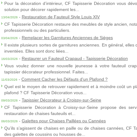
Pour la décoration d’intérieur, CF Tapisserie Décoration vous dévo
solution pour décorer rapidement les...
-
Restauration de Fauteuil Style Louis XIV
13/04/2026
CF Tapisserie Décoration restaure des meubles de style ancien, nota
professionnels ou des particuliers.
-
Remplacer les Garnitures Anciennes de Sièges
03/04/2026
Il existe plusieurs sortes de garnitures anciennes. En général, elles
inventées. Elles sont donc liées...
-
Restaurer un Fauteuil Crapaud - Tapisserie Décoration
16/03/2026
Vous voulez donner une nouvelle jeunesse à votre fauteuil crap
tapissier décorateur professionnel. Faites...
-
Comment Cacher les Défauts d'un Plafond ?
11/03/2026
Quel est le moyen de retrouver rapidement et à moindre coût un p
plafond ? CF Tapisserie Décoration vous...
-
Tapissier Décorateur à Croissy-sur-Seine
09/03/2026
CF Tapisserie Décoration à Croissy-sur-Seine propose des servic
restauration de chaises fauteuils et...
-
Galettes pour Chaises Paillées ou Cannées
06/03/2026
Qu’ils s’agissent de chaises en paille ou de chaises cannées, CF T
des galettes de coussins ou housses de...