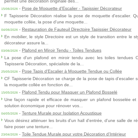
permet une décoration originale des...
-
Pose de Moquette d'Escalier - Tapissier Décorateur
15/06/2026
F Tapisserie Décoration réalise la pose de moquette d'escalier. Q
moquette collée, la pose d'une moquette...
-
Restauration de Fauteuil Directoire Tapissier Décorateur
04/06/2026
En mobilier, le style Directoire est un style de transition entre le s
décorateur assure la...
-
Plafond en Miroir Tendu - Toiles Tendues
03/06/2026
La pose d'un plafond en miroir tendu avec les toiles tendues 
Tapisserie Décoration, spécialiste de la...
-
Pose Tapis d'Escalier à Moquette Tendue ou Collée
25/05/2026
CF Tapisserie Décoration se charge de la pose de tapis d’escalier 
la moquette collée en fonction de...
-
Plafond Tendu pour Masquer un Plafond Bosselé
15/05/2026
Une façon rapide et efficace de masquer un plafond bosselée et 
solution économique pour rénover vos...
-
Tenture Murale pour Isolation Acoustique
04/05/2026
Vous désirez atténuer les bruits d'un hall d'entrée, d'une salle de
faire poser une tenture...
-
Toile Tendue Murale pour votre Décoration d’Intérieur
23/04/2026