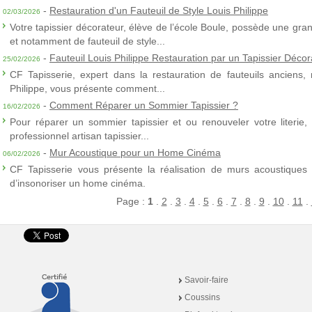
-
Restauration d'un Fauteuil de Style Louis Philippe
02/03/2026
Votre tapissier décorateur, élève de l’école Boule, possède une gra
et notamment de fauteuil de style...
-
Fauteuil Louis Philippe Restauration par un Tapissier Décor
25/02/2026
CF Tapisserie, expert dans la restauration de fauteuils anciens,
Philippe, vous présente comment...
-
Comment Réparer un Sommier Tapissier ?
16/02/2026
Pour réparer un sommier tapissier et ou renouveler votre literie,
professionnel artisan tapissier...
-
Mur Acoustique pour un Home Cinéma
06/02/2026
CF Tapisserie vous présente la réalisation de murs acoustiques à
d’insonoriser un home cinéma.
Page :
1
.
2
.
3
.
4
.
5
.
6
.
7
.
8
.
9
.
10
.
11
.
Savoir-faire
Coussins