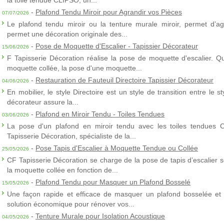
la toile tendue CLIPSO, un...
-
Plafond Tendu Miroir pour Agrandir vos Pièces
07/07/2026
Le plafond tendu miroir ou la tenture murale miroir, permet d’agra
permet une décoration originale des...
-
Pose de Moquette d'Escalier - Tapissier Décorateur
15/06/2026
F Tapisserie Décoration réalise la pose de moquette d'escalier. Q
moquette collée, la pose d'une moquette...
-
Restauration de Fauteuil Directoire Tapissier Décorateur
04/06/2026
En mobilier, le style Directoire est un style de transition entre le s
décorateur assure la...
-
Plafond en Miroir Tendu - Toiles Tendues
03/06/2026
La pose d'un plafond en miroir tendu avec les toiles tendues 
Tapisserie Décoration, spécialiste de la...
-
Pose Tapis d'Escalier à Moquette Tendue ou Collée
25/05/2026
CF Tapisserie Décoration se charge de la pose de tapis d’escalier 
la moquette collée en fonction de...
-
Plafond Tendu pour Masquer un Plafond Bosselé
15/05/2026
Une façon rapide et efficace de masquer un plafond bosselée et 
solution économique pour rénover vos...
-
Tenture Murale pour Isolation Acoustique
04/05/2026