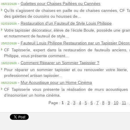
-
Galettes pour Chaises Paillées ou Cannées
06/03/2026
Qu’ils s’agissent de chaises en paille ou de chaises cannées, CF T
des galettes de coussins ou housses de...
-
Restauration d'un Fauteuil de Style Louis Philippe
02/03/2026
Votre tapissier décorateur, élève de l’école Boule, possède une gra
et notamment de fauteuil de style...
-
Fauteuil Louis Philippe Restauration par un Tapissier Décor
25/02/2026
CF Tapisserie, expert dans la restauration de fauteuils anciens,
Philippe, vous présente comment...
-
Comment Réparer un Sommier Tapissier ?
16/02/2026
Pour réparer un sommier tapissier et ou renouveler votre literie,
professionnel artisan tapissier...
-
Mur Acoustique pour un Home Cinéma
06/02/2026
CF Tapisserie vous présente la réalisation de murs acoustiques à
d’insonoriser un home cinéma.
Page :
1
.
2
.
3
.
4
.
5
.
6
.
7
.
8
.
9
.
10
.
11
.