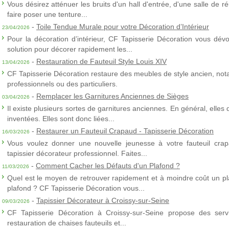
Vous désirez atténuer les bruits d'un hall d'entrée, d'une salle de
faire poser une tenture...
-
Toile Tendue Murale pour votre Décoration d’Intérieur
23/04/2026
Pour la décoration d’intérieur, CF Tapisserie Décoration vous dévo
solution pour décorer rapidement les...
-
Restauration de Fauteuil Style Louis XIV
13/04/2026
CF Tapisserie Décoration restaure des meubles de style ancien, nota
professionnels ou des particuliers.
-
Remplacer les Garnitures Anciennes de Sièges
03/04/2026
Il existe plusieurs sortes de garnitures anciennes. En général, elles
inventées. Elles sont donc liées...
-
Restaurer un Fauteuil Crapaud - Tapisserie Décoration
16/03/2026
Vous voulez donner une nouvelle jeunesse à votre fauteuil crap
tapissier décorateur professionnel. Faites...
-
Comment Cacher les Défauts d'un Plafond ?
11/03/2026
Quel est le moyen de retrouver rapidement et à moindre coût un p
plafond ? CF Tapisserie Décoration vous...
-
Tapissier Décorateur à Croissy-sur-Seine
09/03/2026
CF Tapisserie Décoration à Croissy-sur-Seine propose des servic
restauration de chaises fauteuils et...