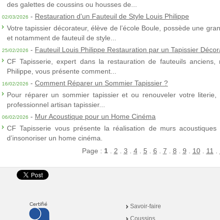
des galettes de coussins ou housses de...
-
Restauration d'un Fauteuil de Style Louis Philippe
02/03/2026
Votre tapissier décorateur, élève de l’école Boule, possède une gra
et notamment de fauteuil de style...
-
Fauteuil Louis Philippe Restauration par un Tapissier Décor
25/02/2026
CF Tapisserie, expert dans la restauration de fauteuils anciens,
Philippe, vous présente comment...
-
Comment Réparer un Sommier Tapissier ?
16/02/2026
Pour réparer un sommier tapissier et ou renouveler votre literie,
professionnel artisan tapissier...
-
Mur Acoustique pour un Home Cinéma
06/02/2026
CF Tapisserie vous présente la réalisation de murs acoustiques à
d’insonoriser un home cinéma.
Page :
1
.
2
.
3
.
4
.
5
.
6
.
7
.
8
.
9
.
10
.
11
.
Savoir-faire
Coussins