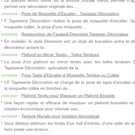
Le plafond tendu miroir ou la tenture murale miroir, permet d’agra
permet une décoration originale des...
-
Pose de Moquette d'Escalier - Tapissier Décorateur
15/06/2026
F Tapisserie Décoration réalise la pose de moquette d'escalier. Q
moquette collée, la pose d'une moquette...
-
Restauration de Fauteuil Directoire Tapissier Décorateur
04/06/2026
En mobilier, le style Directoire est un style de transition entre le s
décorateur assure la...
-
Plafond en Miroir Tendu - Toiles Tendues
03/06/2026
La pose d'un plafond en miroir tendu avec les toiles tendues 
Tapisserie Décoration, spécialiste de la...
-
Pose Tapis d'Escalier à Moquette Tendue ou Collée
25/05/2026
CF Tapisserie Décoration se charge de la pose de tapis d’escalier 
la moquette collée en fonction de...
-
Plafond Tendu pour Masquer un Plafond Bosselé
15/05/2026
Une façon rapide et efficace de masquer un plafond bosselée et 
solution économique pour rénover vos...
-
Tenture Murale pour Isolation Acoustique
04/05/2026
Vous désirez atténuer les bruits d'un hall d'entrée, d'une salle de
faire poser une tenture...