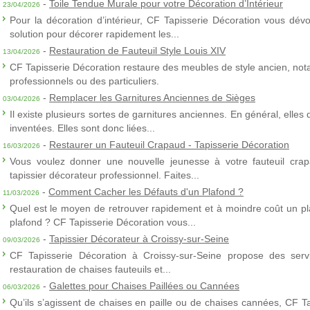
-
Toile Tendue Murale pour votre Décoration d’Intérieur
23/04/2026
Pour la décoration d’intérieur, CF Tapisserie Décoration vous dévo
solution pour décorer rapidement les...
-
Restauration de Fauteuil Style Louis XIV
13/04/2026
CF Tapisserie Décoration restaure des meubles de style ancien, nota
professionnels ou des particuliers.
-
Remplacer les Garnitures Anciennes de Sièges
03/04/2026
Il existe plusieurs sortes de garnitures anciennes. En général, elles
inventées. Elles sont donc liées...
-
Restaurer un Fauteuil Crapaud - Tapisserie Décoration
16/03/2026
Vous voulez donner une nouvelle jeunesse à votre fauteuil crap
tapissier décorateur professionnel. Faites...
-
Comment Cacher les Défauts d'un Plafond ?
11/03/2026
Quel est le moyen de retrouver rapidement et à moindre coût un p
plafond ? CF Tapisserie Décoration vous...
-
Tapissier Décorateur à Croissy-sur-Seine
09/03/2026
CF Tapisserie Décoration à Croissy-sur-Seine propose des servic
restauration de chaises fauteuils et...
-
Galettes pour Chaises Paillées ou Cannées
06/03/2026
Qu’ils s’agissent de chaises en paille ou de chaises cannées, CF T