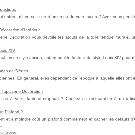
coustique
ll d'entrée, d'une salle de réunion ou de votre salon ? Avez-vous pens
écoration d’Intérieur
serie Décoration vous dévoile les atouts de la toile tendue murale, u
ouis XIV
ubles de style ancien, notamment le fauteuil de style Louis XIV pour 
nnes de Sièges
nciennes. En général, elles dépendent de l’époque à laquelle elles ont 
 Tapisserie Décoration
sse à votre fauteuil crapaud ? Confiez sa restauration à un artis
..
un Plafond ?
nt et à moindre coût un plafond comme neuf et cacher les défauts d'
..
sur-Seine