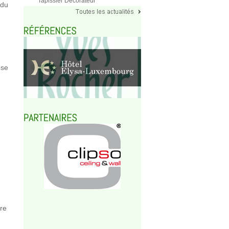
Tapissier Décorateur
 du
ose
re