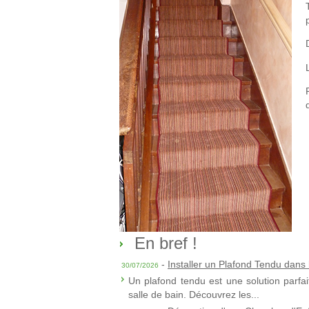
En bref !
-
Installer un Plafond Tendu dans 
30/07/2026
Un plafond tendu est une solution parfai
salle de bain. Découvrez les...