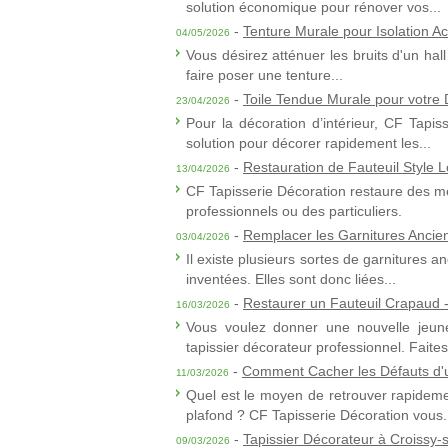
solution économique pour rénover vos...
-
Tenture Murale pour Isolation A
04/05/2026
Vous désirez atténuer les bruits d'un ha
faire poser une tenture...
-
Toile Tendue Murale pour votre D
23/04/2026
Pour la décoration d’intérieur, CF Tapis
solution pour décorer rapidement les...
-
Restauration de Fauteuil Style L
13/04/2026
CF Tapisserie Décoration restaure des me
professionnels ou des particuliers.
-
Remplacer les Garnitures Ancie
03/04/2026
Il existe plusieurs sortes de garnitures a
inventées. Elles sont donc liées...
-
Restaurer un Fauteuil Crapaud -
16/03/2026
Vous voulez donner une nouvelle jeune
tapissier décorateur professionnel. Faites.
-
Comment Cacher les Défauts d'
11/03/2026
Quel est le moyen de retrouver rapideme
plafond ? CF Tapisserie Décoration vous.
-
Tapissier Décorateur à Croissy-
09/03/2026