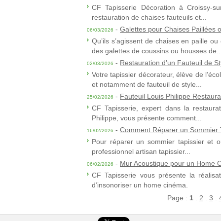
CF Tapisserie Décoration à Croissy-sur
restauration de chaises fauteuils et...
-
Galettes pour Chaises Paillées
06/03/2026
Qu’ils s’agissent de chaises en paille 
des galettes de coussins ou housses de..
-
Restauration d'un Fauteuil de St
02/03/2026
Votre tapissier décorateur, élève de l’é
et notamment de fauteuil de style...
-
Fauteuil Louis Philippe Restaura
25/02/2026
CF Tapisserie, expert dans la restaurat
Philippe, vous présente comment...
-
Comment Réparer un Sommier T
16/02/2026
Pour réparer un sommier tapissier et ou
professionnel artisan tapissier...
-
Mur Acoustique pour un Home 
06/02/2026
CF Tapisserie vous présente la réalisa
d’insonoriser un home cinéma.
Page :
1
.
2
.
3
.