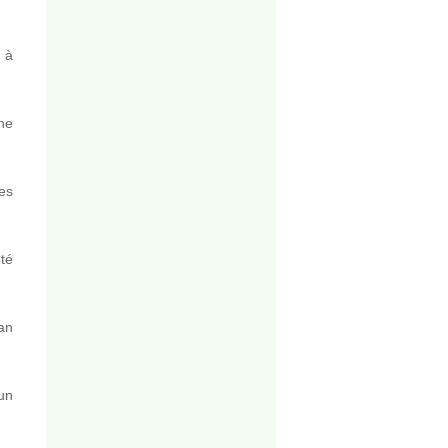
é à
ne
des
été
an
un