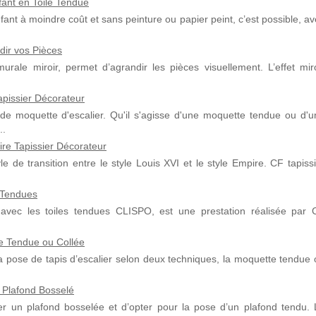
ant en Toile Tendue
ant à moindre coût et sans peinture ou papier peint, c’est possible, a
dir vos Pièces
urale miroir, permet d’agrandir les pièces visuellement. L’effet miro
apissier Décorateur
 de moquette d'escalier. Qu'il s'agisse d'une moquette tendue ou d'u
..
ire Tapissier Décorateur
yle de transition entre le style Louis XVI et le style Empire. CF tapiss
s Tendues
avec les toiles tendues CLISPO, est une prestation réalisée par 
te Tendue ou Collée
a pose de tapis d’escalier selon deux techniques, la moquette tendue 
 Plafond Bosselé
r un plafond bosselée et d’opter pour la pose d’un plafond tendu. 