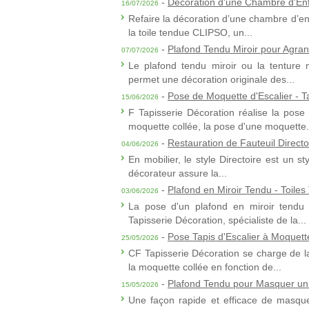
-
Décoration d'une Chambre d'Enf
16/07/2026
Refaire la décoration d’une chambre d’enf
la toile tendue CLIPSO, un...
-
Plafond Tendu Miroir pour Agran
07/07/2026
Le plafond tendu miroir ou la tenture m
permet une décoration originale des...
-
Pose de Moquette d'Escalier - T
15/06/2026
F Tapisserie Décoration réalise la pose
moquette collée, la pose d'une moquette.
-
Restauration de Fauteuil Directo
04/06/2026
En mobilier, le style Directoire est un st
décorateur assure la...
-
Plafond en Miroir Tendu - Toile
03/06/2026
La pose d'un plafond en miroir tendu 
Tapisserie Décoration, spécialiste de la...
-
Pose Tapis d'Escalier à Moquet
25/05/2026
CF Tapisserie Décoration se charge de l
la moquette collée en fonction de...
-
Plafond Tendu pour Masquer un
15/05/2026
Une façon rapide et efficace de masque