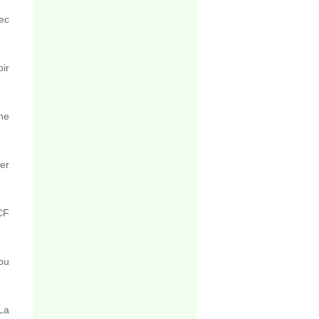
vec
ir
ne
ier
CF
ou
La