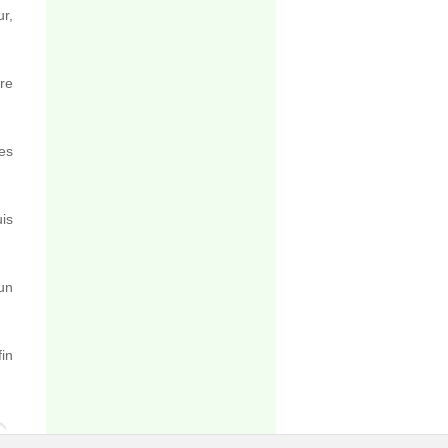
r,
re
les
is
un
in