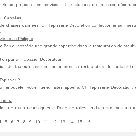
-Seine propose des services et prestations de tapissier décorateu
 ou Cannées
ou de chaises cannées, CF Tapisserie Décoration confectionne sur mesu
.
yle Louis Philippe
cole Boule, possède une grande expertise dans la restauration de meub
tion par un Tapissier Décorateur
ion de fauteuils anciens, notamment la restauration de fauteuil Lou
apissier ?
 renouveler votre literie, faites appel à CF Tapisserie Décoration, 
Cinéma
tion de murs acoustiques à l’aide de toiles tendues sur molleton af
4
.
5
.
6
.
7
.
8
.
9
.
10
.
11
.
12
.
13
.
14
.
15
.
16