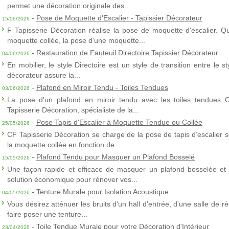
permet une décoration originale des...
-
Pose de Moquette d'Escalier - Tapissier Décorateur
15/06/2026
F Tapisserie Décoration réalise la pose de moquette d'escalier. Q
moquette collée, la pose d'une moquette...
-
Restauration de Fauteuil Directoire Tapissier Décorateur
04/06/2026
En mobilier, le style Directoire est un style de transition entre le s
décorateur assure la...
-
Plafond en Miroir Tendu - Toiles Tendues
03/06/2026
La pose d'un plafond en miroir tendu avec les toiles tendues 
Tapisserie Décoration, spécialiste de la...
-
Pose Tapis d'Escalier à Moquette Tendue ou Collée
25/05/2026
CF Tapisserie Décoration se charge de la pose de tapis d’escalier 
la moquette collée en fonction de...
-
Plafond Tendu pour Masquer un Plafond Bosselé
15/05/2026
Une façon rapide et efficace de masquer un plafond bosselée et 
solution économique pour rénover vos...
-
Tenture Murale pour Isolation Acoustique
04/05/2026
Vous désirez atténuer les bruits d'un hall d'entrée, d'une salle de
faire poser une tenture...
-
Toile Tendue Murale pour votre Décoration d’Intérieur
23/04/2026