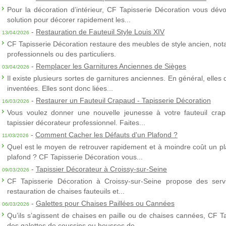
Pour la décoration d’intérieur, CF Tapisserie Décoration vous dévo
solution pour décorer rapidement les...
-
Restauration de Fauteuil Style Louis XIV
13/04/2026
CF Tapisserie Décoration restaure des meubles de style ancien, nota
professionnels ou des particuliers.
-
Remplacer les Garnitures Anciennes de Sièges
03/04/2026
Il existe plusieurs sortes de garnitures anciennes. En général, elles
inventées. Elles sont donc liées...
-
Restaurer un Fauteuil Crapaud - Tapisserie Décoration
16/03/2026
Vous voulez donner une nouvelle jeunesse à votre fauteuil crap
tapissier décorateur professionnel. Faites...
-
Comment Cacher les Défauts d'un Plafond ?
11/03/2026
Quel est le moyen de retrouver rapidement et à moindre coût un p
plafond ? CF Tapisserie Décoration vous...
-
Tapissier Décorateur à Croissy-sur-Seine
09/03/2026
CF Tapisserie Décoration à Croissy-sur-Seine propose des servic
restauration de chaises fauteuils et...
-
Galettes pour Chaises Paillées ou Cannées
06/03/2026
Qu’ils s’agissent de chaises en paille ou de chaises cannées, CF T
des galettes de coussins ou housses de...