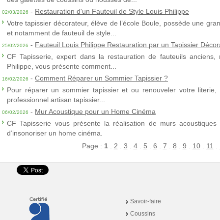
-
Restauration d'un Fauteuil de Style Louis Philippe
02/03/2026
Votre tapissier décorateur, élève de l’école Boule, possède une gra
et notamment de fauteuil de style...
-
Fauteuil Louis Philippe Restauration par un Tapissier Décor
25/02/2026
CF Tapisserie, expert dans la restauration de fauteuils anciens,
Philippe, vous présente comment...
-
Comment Réparer un Sommier Tapissier ?
16/02/2026
Pour réparer un sommier tapissier et ou renouveler votre literie,
professionnel artisan tapissier...
-
Mur Acoustique pour un Home Cinéma
06/02/2026
CF Tapisserie vous présente la réalisation de murs acoustiques à
d’insonoriser un home cinéma.
Page :
1
.
2
.
3
.
4
.
5
.
6
.
7
.
8
.
9
.
10
.
11
.
Savoir-faire
Coussins