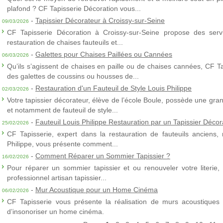
plafond ? CF Tapisserie Décoration vous...
-
Tapissier Décorateur à Croissy-sur-Seine
09/03/2026
CF Tapisserie Décoration à Croissy-sur-Seine propose des servic
restauration de chaises fauteuils et...
-
Galettes pour Chaises Paillées ou Cannées
06/03/2026
Qu’ils s’agissent de chaises en paille ou de chaises cannées, CF T
des galettes de coussins ou housses de...
-
Restauration d'un Fauteuil de Style Louis Philippe
02/03/2026
Votre tapissier décorateur, élève de l’école Boule, possède une gra
et notamment de fauteuil de style...
-
Fauteuil Louis Philippe Restauration par un Tapissier Décor
25/02/2026
CF Tapisserie, expert dans la restauration de fauteuils anciens,
Philippe, vous présente comment...
-
Comment Réparer un Sommier Tapissier ?
16/02/2026
Pour réparer un sommier tapissier et ou renouveler votre literie,
professionnel artisan tapissier...
-
Mur Acoustique pour un Home Cinéma
06/02/2026
CF Tapisserie vous présente la réalisation de murs acoustiques à
d’insonoriser un home cinéma.