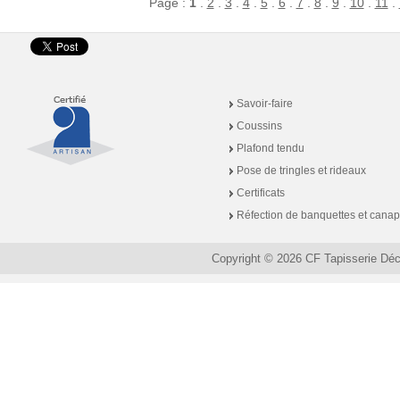
Page :
1
.
2
.
3
.
4
.
5
.
6
.
7
.
8
.
9
.
10
.
11
.
Savoir-faire
Coussins
Plafond tendu
Pose de tringles et rideaux
Certificats
Réfection de banquettes et cana
Copyright © 2026 CF Tapisserie Dé