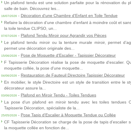
Un plafond tendu est une solution parfaite pour la rénovation du p
salle de bain. Découvrez les...
-
Décoration d'une Chambre d'Enfant en Toile Tendue
16/07/2026
Refaire la décoration d’une chambre d’enfant à moindre coût et sans 
la toile tendue CLIPSO, un...
-
Plafond Tendu Miroir pour Agrandir vos Pièces
07/07/2026
Le plafond tendu miroir ou la tenture murale miroir, permet d’agra
permet une décoration originale des...
-
Pose de Moquette d'Escalier - Tapissier Décorateur
15/06/2026
F Tapisserie Décoration réalise la pose de moquette d'escalier. Q
moquette collée, la pose d'une moquette...
-
Restauration de Fauteuil Directoire Tapissier Décorateur
04/06/2026
En mobilier, le style Directoire est un style de transition entre le s
décorateur assure la...
-
Plafond en Miroir Tendu - Toiles Tendues
03/06/2026
La pose d'un plafond en miroir tendu avec les toiles tendues 
Tapisserie Décoration, spécialiste de la...
-
Pose Tapis d'Escalier à Moquette Tendue ou Collée
25/05/2026
CF Tapisserie Décoration se charge de la pose de tapis d’escalier 
la moquette collée en fonction de...