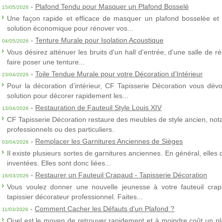
-
Plafond Tendu pour Masquer un Plafond Bosselé
15/05/2026
Une façon rapide et efficace de masquer un plafond bosselée et 
solution économique pour rénover vos...
-
Tenture Murale pour Isolation Acoustique
04/05/2026
Vous désirez atténuer les bruits d'un hall d'entrée, d'une salle de
faire poser une tenture...
-
Toile Tendue Murale pour votre Décoration d’Intérieur
23/04/2026
Pour la décoration d’intérieur, CF Tapisserie Décoration vous dévo
solution pour décorer rapidement les...
-
Restauration de Fauteuil Style Louis XIV
13/04/2026
CF Tapisserie Décoration restaure des meubles de style ancien, nota
professionnels ou des particuliers.
-
Remplacer les Garnitures Anciennes de Sièges
03/04/2026
Il existe plusieurs sortes de garnitures anciennes. En général, elles
inventées. Elles sont donc liées...
-
Restaurer un Fauteuil Crapaud - Tapisserie Décoration
16/03/2026
Vous voulez donner une nouvelle jeunesse à votre fauteuil crap
tapissier décorateur professionnel. Faites...
-
Comment Cacher les Défauts d'un Plafond ?
11/03/2026
Quel est le moyen de retrouver rapidement et à moindre coût un p