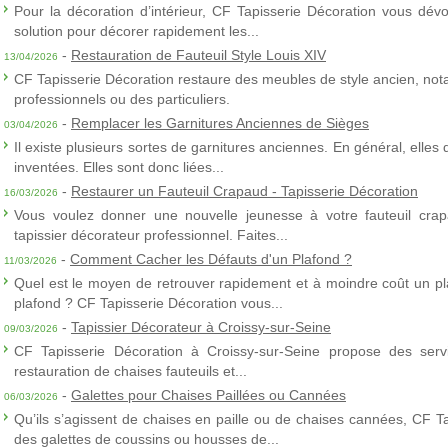
Pour la décoration d’intérieur, CF Tapisserie Décoration vous dévo
solution pour décorer rapidement les...
-
Restauration de Fauteuil Style Louis XIV
13/04/2026
CF Tapisserie Décoration restaure des meubles de style ancien, nota
professionnels ou des particuliers.
-
Remplacer les Garnitures Anciennes de Sièges
03/04/2026
Il existe plusieurs sortes de garnitures anciennes. En général, elles
inventées. Elles sont donc liées...
-
Restaurer un Fauteuil Crapaud - Tapisserie Décoration
16/03/2026
Vous voulez donner une nouvelle jeunesse à votre fauteuil crap
tapissier décorateur professionnel. Faites...
-
Comment Cacher les Défauts d'un Plafond ?
11/03/2026
Quel est le moyen de retrouver rapidement et à moindre coût un p
plafond ? CF Tapisserie Décoration vous...
-
Tapissier Décorateur à Croissy-sur-Seine
09/03/2026
CF Tapisserie Décoration à Croissy-sur-Seine propose des servic
restauration de chaises fauteuils et...
-
Galettes pour Chaises Paillées ou Cannées
06/03/2026
Qu’ils s’agissent de chaises en paille ou de chaises cannées, CF T
des galettes de coussins ou housses de...