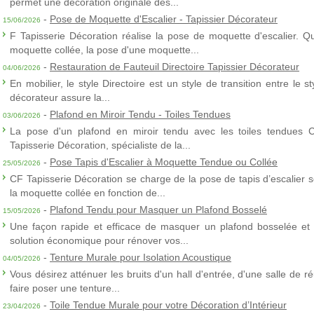
permet une décoration originale des...
-
Pose de Moquette d'Escalier - Tapissier Décorateur
15/06/2026
F Tapisserie Décoration réalise la pose de moquette d'escalier. Q
moquette collée, la pose d'une moquette...
-
Restauration de Fauteuil Directoire Tapissier Décorateur
04/06/2026
En mobilier, le style Directoire est un style de transition entre le s
décorateur assure la...
-
Plafond en Miroir Tendu - Toiles Tendues
03/06/2026
La pose d'un plafond en miroir tendu avec les toiles tendues 
Tapisserie Décoration, spécialiste de la...
-
Pose Tapis d'Escalier à Moquette Tendue ou Collée
25/05/2026
CF Tapisserie Décoration se charge de la pose de tapis d’escalier 
la moquette collée en fonction de...
-
Plafond Tendu pour Masquer un Plafond Bosselé
15/05/2026
Une façon rapide et efficace de masquer un plafond bosselée et 
solution économique pour rénover vos...
-
Tenture Murale pour Isolation Acoustique
04/05/2026
Vous désirez atténuer les bruits d'un hall d'entrée, d'une salle de
faire poser une tenture...
-
Toile Tendue Murale pour votre Décoration d’Intérieur
23/04/2026