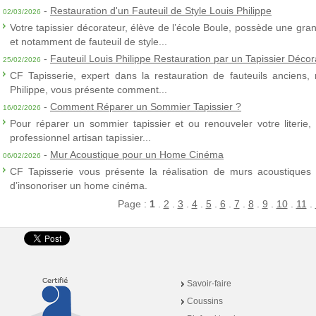
-
Restauration d'un Fauteuil de Style Louis Philippe
02/03/2026
Votre tapissier décorateur, élève de l’école Boule, possède une gra
et notamment de fauteuil de style...
-
Fauteuil Louis Philippe Restauration par un Tapissier Décor
25/02/2026
CF Tapisserie, expert dans la restauration de fauteuils anciens,
Philippe, vous présente comment...
-
Comment Réparer un Sommier Tapissier ?
16/02/2026
Pour réparer un sommier tapissier et ou renouveler votre literie,
professionnel artisan tapissier...
-
Mur Acoustique pour un Home Cinéma
06/02/2026
CF Tapisserie vous présente la réalisation de murs acoustiques à
d’insonoriser un home cinéma.
Page :
1
.
2
.
3
.
4
.
5
.
6
.
7
.
8
.
9
.
10
.
11
.
Savoir-faire
Coussins