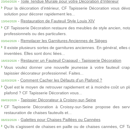
-
Toile Tendue Murale pour votre Décoration d’Intérieur
23/04/2026
Pour la décoration d’intérieur, CF Tapisserie Décoration vous dévo
solution pour décorer rapidement les...
-
Restauration de Fauteuil Style Louis XIV
13/04/2026
CF Tapisserie Décoration restaure des meubles de style ancien, nota
professionnels ou des particuliers.
-
Remplacer les Garnitures Anciennes de Sièges
03/04/2026
Il existe plusieurs sortes de garnitures anciennes. En général, elles
inventées. Elles sont donc liées...
-
Restaurer un Fauteuil Crapaud - Tapisserie Décoration
16/03/2026
Vous voulez donner une nouvelle jeunesse à votre fauteuil crap
tapissier décorateur professionnel. Faites...
-
Comment Cacher les Défauts d'un Plafond ?
11/03/2026
Quel est le moyen de retrouver rapidement et à moindre coût un p
plafond ? CF Tapisserie Décoration vous...
-
Tapissier Décorateur à Croissy-sur-Seine
09/03/2026
CF Tapisserie Décoration à Croissy-sur-Seine propose des servic
restauration de chaises fauteuils et...
-
Galettes pour Chaises Paillées ou Cannées
06/03/2026
Qu’ils s’agissent de chaises en paille ou de chaises cannées, CF T