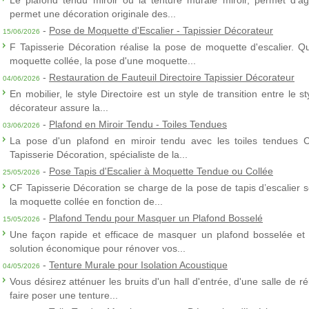
Le plafond tendu miroir ou la tenture murale miroir, permet d’agra
permet une décoration originale des...
-
Pose de Moquette d'Escalier - Tapissier Décorateur
15/06/2026
F Tapisserie Décoration réalise la pose de moquette d'escalier. Q
moquette collée, la pose d'une moquette...
-
Restauration de Fauteuil Directoire Tapissier Décorateur
04/06/2026
En mobilier, le style Directoire est un style de transition entre le s
décorateur assure la...
-
Plafond en Miroir Tendu - Toiles Tendues
03/06/2026
La pose d'un plafond en miroir tendu avec les toiles tendues 
Tapisserie Décoration, spécialiste de la...
-
Pose Tapis d'Escalier à Moquette Tendue ou Collée
25/05/2026
CF Tapisserie Décoration se charge de la pose de tapis d’escalier 
la moquette collée en fonction de...
-
Plafond Tendu pour Masquer un Plafond Bosselé
15/05/2026
Une façon rapide et efficace de masquer un plafond bosselée et 
solution économique pour rénover vos...
-
Tenture Murale pour Isolation Acoustique
04/05/2026
Vous désirez atténuer les bruits d'un hall d'entrée, d'une salle de
faire poser une tenture...