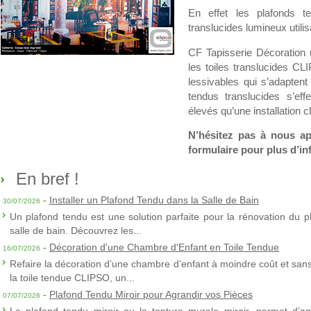
En effet les plafonds t
translucides lumineux utilis
CF Tapisserie Décoration u
les toiles translucides C
lessivables qui s’adapten
tendus translucides s’ef
élevés qu’une installation c
N’hésitez pas à nous ap
formulaire pour plus d’in
En bref !
-
Installer un Plafond Tendu dans la Salle de Bain
30/07/2026
Un plafond tendu est une solution parfaite pour la rénovation du p
salle de bain. Découvrez les...
-
Décoration d'une Chambre d'Enfant en Toile Tendue
16/07/2026
Refaire la décoration d’une chambre d’enfant à moindre coût et sans 
la toile tendue CLIPSO, un...
-
Plafond Tendu Miroir pour Agrandir vos Pièces
07/07/2026