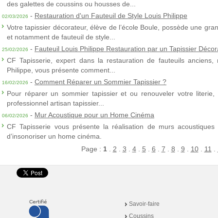
des galettes de coussins ou housses de...
-
Restauration d'un Fauteuil de Style Louis Philippe
02/03/2026
Votre tapissier décorateur, élève de l’école Boule, possède une gra
et notamment de fauteuil de style...
-
Fauteuil Louis Philippe Restauration par un Tapissier Décor
25/02/2026
CF Tapisserie, expert dans la restauration de fauteuils anciens,
Philippe, vous présente comment...
-
Comment Réparer un Sommier Tapissier ?
16/02/2026
Pour réparer un sommier tapissier et ou renouveler votre literie,
professionnel artisan tapissier...
-
Mur Acoustique pour un Home Cinéma
06/02/2026
CF Tapisserie vous présente la réalisation de murs acoustiques à
d’insonoriser un home cinéma.
Page :
1
.
2
.
3
.
4
.
5
.
6
.
7
.
8
.
9
.
10
.
11
.
Savoir-faire
Coussins