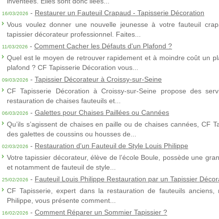
inventées. Elles sont donc liées...
-
Restaurer un Fauteuil Crapaud - Tapisserie Décoration
16/03/2026
Vous voulez donner une nouvelle jeunesse à votre fauteuil crap
tapissier décorateur professionnel. Faites...
-
Comment Cacher les Défauts d'un Plafond ?
11/03/2026
Quel est le moyen de retrouver rapidement et à moindre coût un p
plafond ? CF Tapisserie Décoration vous...
-
Tapissier Décorateur à Croissy-sur-Seine
09/03/2026
CF Tapisserie Décoration à Croissy-sur-Seine propose des servic
restauration de chaises fauteuils et...
-
Galettes pour Chaises Paillées ou Cannées
06/03/2026
Qu’ils s’agissent de chaises en paille ou de chaises cannées, CF T
des galettes de coussins ou housses de...
-
Restauration d'un Fauteuil de Style Louis Philippe
02/03/2026
Votre tapissier décorateur, élève de l’école Boule, possède une gra
et notamment de fauteuil de style...
-
Fauteuil Louis Philippe Restauration par un Tapissier Décor
25/02/2026
CF Tapisserie, expert dans la restauration de fauteuils anciens,
Philippe, vous présente comment...
-
Comment Réparer un Sommier Tapissier ?
16/02/2026