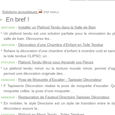
Solutions acoustiques
(PDF 580Ko)
En bref !
-
Installer un Plafond Tendu dans la Salle de Bain
30/07/2026
Un plafond tendu est une solution parfaite pour la rénovation du p
salle de bain. Découvrez les...
-
Décoration d'une Chambre d'Enfant en Toile Tendue
16/07/2026
Refaire la décoration d’une chambre d’enfant à moindre coût et sans 
la toile tendue CLIPSO, un...
-
Plafond Tendu Miroir pour Agrandir vos Pièces
07/07/2026
Le plafond tendu miroir ou la tenture murale miroir, permet d’agra
permet une décoration originale des...
-
Pose de Moquette d'Escalier - Tapissier Décorateur
15/06/2026
F Tapisserie Décoration réalise la pose de moquette d'escalier. Q
moquette collée, la pose d'une moquette...
-
Restauration de Fauteuil Directoire Tapissier Décorateur
04/06/2026
En mobilier, le style Directoire est un style de transition entre le s
décorateur assure la...
-
Plafond en Miroir Tendu - Toiles Tendues
03/06/2026