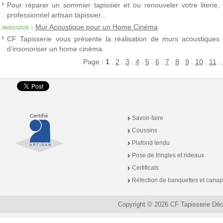
Pour réparer un sommier tapissier et ou renouveler votre literie,
professionnel artisan tapissier...
-
Mur Acoustique pour un Home Cinéma
06/02/2026
CF Tapisserie vous présente la réalisation de murs acoustiques à
d’insonoriser un home cinéma.
Page :
1
.
2
.
3
.
4
.
5
.
6
.
7
.
8
.
9
.
10
.
11
.
Savoir-faire
Coussins
Plafond tendu
Pose de tringles et rideaux
Certificats
Réfection de banquettes et cana
Copyright © 2026 CF Tapisserie Dé