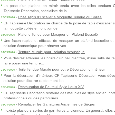
La pose d'un plafond en miroir tendu avec les toiles tendues 
Tapisserie Décoration, spécialiste de la...
-
Pose Tapis d'Escalier à Moquette Tendue ou Collée
25/05/2026
CF Tapisserie Décoration se charge de la pose de tapis d’escalier 
la moquette collée en fonction de...
-
Plafond Tendu pour Masquer un Plafond Bosselé
15/05/2026
Une façon rapide et efficace de masquer un plafond bosselée et 
solution économique pour rénover vos...
-
Tenture Murale pour Isolation Acoustique
04/05/2026
Vous désirez atténuer les bruits d'un hall d'entrée, d'une salle de
faire poser une tenture...
-
Toile Tendue Murale pour votre Décoration d’Intérieur
23/04/2026
Pour la décoration d’intérieur, CF Tapisserie Décoration vous dévo
solution pour décorer rapidement les...
-
Restauration de Fauteuil Style Louis XIV
13/04/2026
CF Tapisserie Décoration restaure des meubles de style ancien, nota
professionnels ou des particuliers.
-
Remplacer les Garnitures Anciennes de Sièges
03/04/2026
Il existe plusieurs sortes de garnitures anciennes. En général, elles