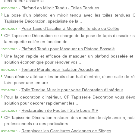
décorateur assure la...
-
Plafond en Miroir Tendu - Toiles Tendues
03/06/2026
La pose d'un plafond en miroir tendu avec les toiles tendues 
Tapisserie Décoration, spécialiste de la...
-
Pose Tapis d'Escalier à Moquette Tendue ou Collée
25/05/2026
CF Tapisserie Décoration se charge de la pose de tapis d’escalier 
la moquette collée en fonction de...
-
Plafond Tendu pour Masquer un Plafond Bosselé
15/05/2026
Une façon rapide et efficace de masquer un plafond bosselée et 
solution économique pour rénover vos...
-
Tenture Murale pour Isolation Acoustique
04/05/2026
Vous désirez atténuer les bruits d'un hall d'entrée, d'une salle de
faire poser une tenture...
-
Toile Tendue Murale pour votre Décoration d’Intérieur
23/04/2026
Pour la décoration d’intérieur, CF Tapisserie Décoration vous dévo
solution pour décorer rapidement les...
-
Restauration de Fauteuil Style Louis XIV
13/04/2026
CF Tapisserie Décoration restaure des meubles de style ancien, nota
professionnels ou des particuliers.
-
Remplacer les Garnitures Anciennes de Sièges
03/04/2026