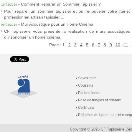
-
Comment Réparer un Sommier Tapissier ?
16/02/2026
Pour réparer un sommier tapissier et ou renouveler votre literie,
professionnel artisan tapissier...
-
Mur Acoustique pour un Home Cinéma
06/02/2026
CF Tapisserie vous présente la réalisation de murs acoustiques à
d’insonoriser un home cinéma.
Page :
1
.
2
.
3
.
4
.
5
.
6
.
7
.
8
.
9
.
10
.
11
.
Savoir-faire
Coussins
Plafond tendu
Pose de tringles et rideaux
Certificats
Réfection de banquettes et cana
Copyright © 2026 CF Tapisserie Dé