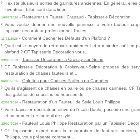
Il existe plusieurs sortes de garnitures anciennes. En général, elles
inventées. Elles sont donc liées...
-
Restaurer un Fauteuil Crapaud - Tapisserie Décoration
16/03/2026
Vous voulez donner une nouvelle jeunesse à votre fauteuil crap
tapissier décorateur professionnel. Faites...
-
Comment Cacher les Défauts d'un Plafond ?
11/03/2026
Quel est le moyen de retrouver rapidement et à moindre coût un p
plafond ? CF Tapisserie Décoration vous...
-
Tapissier Décorateur à Croissy-sur-Seine
09/03/2026
CF Tapisserie Décoration à Croissy-sur-Seine propose des servic
restauration de chaises fauteuils et...
-
Galettes pour Chaises Paillées ou Cannées
06/03/2026
Qu’ils s’agissent de chaises en paille ou de chaises cannées, CF T
des galettes de coussins ou housses de...
-
Restauration d'un Fauteuil de Style Louis Philippe
02/03/2026
Votre tapissier décorateur, élève de l’école Boule, possède une gra
et notamment de fauteuil de style...
-
Fauteuil Louis Philippe Restauration par un Tapissier Décor
25/02/2026
CF Tapisserie, expert dans la restauration de fauteuils anciens,
Philippe, vous présente comment...