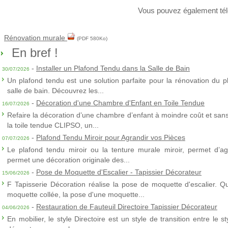
Vous pouvez également tél
Rénovation murale
(PDF 580Ko)
En bref !
-
Installer un Plafond Tendu dans la Salle de Bain
30/07/2026
Un plafond tendu est une solution parfaite pour la rénovation du p
salle de bain. Découvrez les...
-
Décoration d'une Chambre d'Enfant en Toile Tendue
16/07/2026
Refaire la décoration d’une chambre d’enfant à moindre coût et sans 
la toile tendue CLIPSO, un...
-
Plafond Tendu Miroir pour Agrandir vos Pièces
07/07/2026
Le plafond tendu miroir ou la tenture murale miroir, permet d’agra
permet une décoration originale des...
-
Pose de Moquette d'Escalier - Tapissier Décorateur
15/06/2026
F Tapisserie Décoration réalise la pose de moquette d'escalier. Q
moquette collée, la pose d'une moquette...
-
Restauration de Fauteuil Directoire Tapissier Décorateur
04/06/2026
En mobilier, le style Directoire est un style de transition entre le s