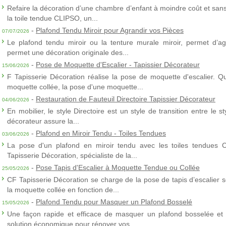
Refaire la décoration d’une chambre d’enfant à moindre coût et sans 
la toile tendue CLIPSO, un...
-
Plafond Tendu Miroir pour Agrandir vos Pièces
07/07/2026
Le plafond tendu miroir ou la tenture murale miroir, permet d’agra
permet une décoration originale des...
-
Pose de Moquette d'Escalier - Tapissier Décorateur
15/06/2026
F Tapisserie Décoration réalise la pose de moquette d'escalier. Q
moquette collée, la pose d'une moquette...
-
Restauration de Fauteuil Directoire Tapissier Décorateur
04/06/2026
En mobilier, le style Directoire est un style de transition entre le s
décorateur assure la...
-
Plafond en Miroir Tendu - Toiles Tendues
03/06/2026
La pose d'un plafond en miroir tendu avec les toiles tendues 
Tapisserie Décoration, spécialiste de la...
-
Pose Tapis d'Escalier à Moquette Tendue ou Collée
25/05/2026
CF Tapisserie Décoration se charge de la pose de tapis d’escalier 
la moquette collée en fonction de...
-
Plafond Tendu pour Masquer un Plafond Bosselé
15/05/2026
Une façon rapide et efficace de masquer un plafond bosselée et 
solution économique pour rénover vos...