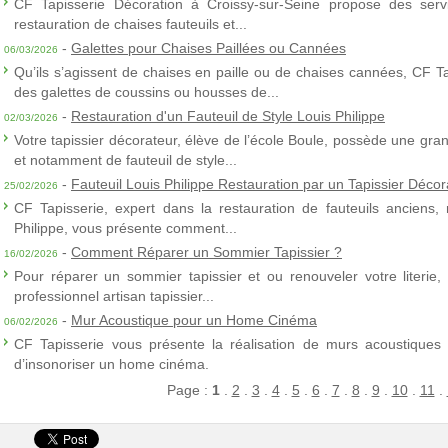
CF Tapisserie Décoration à Croissy-sur-Seine propose des servic
restauration de chaises fauteuils et...
-
Galettes pour Chaises Paillées ou Cannées
06/03/2026
Qu’ils s’agissent de chaises en paille ou de chaises cannées, CF T
des galettes de coussins ou housses de...
-
Restauration d'un Fauteuil de Style Louis Philippe
02/03/2026
Votre tapissier décorateur, élève de l’école Boule, possède une gra
et notamment de fauteuil de style...
-
Fauteuil Louis Philippe Restauration par un Tapissier Décor
25/02/2026
CF Tapisserie, expert dans la restauration de fauteuils anciens,
Philippe, vous présente comment...
-
Comment Réparer un Sommier Tapissier ?
16/02/2026
Pour réparer un sommier tapissier et ou renouveler votre literie,
professionnel artisan tapissier...
-
Mur Acoustique pour un Home Cinéma
06/02/2026
CF Tapisserie vous présente la réalisation de murs acoustiques à
d’insonoriser un home cinéma.
Page :
1
.
2
.
3
.
4
.
5
.
6
.
7
.
8
.
9
.
10
.
11
.