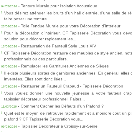
-
Tenture Murale pour Isolation Acoustique
04/05/2026
Vous désirez atténuer les bruits d'un hall d'entrée, d'une salle de
faire poser une tenture...
-
Toile Tendue Murale pour votre Décoration d’Intérieur
23/04/2026
Pour la décoration d’intérieur, CF Tapisserie Décoration vous dévo
solution pour décorer rapidement les...
-
Restauration de Fauteuil Style Louis XIV
13/04/2026
CF Tapisserie Décoration restaure des meubles de style ancien, nota
professionnels ou des particuliers.
-
Remplacer les Garnitures Anciennes de Sièges
03/04/2026
Il existe plusieurs sortes de garnitures anciennes. En général, elles
inventées. Elles sont donc liées...
-
Restaurer un Fauteuil Crapaud - Tapisserie Décoration
16/03/2026
Vous voulez donner une nouvelle jeunesse à votre fauteuil crap
tapissier décorateur professionnel. Faites...
-
Comment Cacher les Défauts d'un Plafond ?
11/03/2026
Quel est le moyen de retrouver rapidement et à moindre coût un p
plafond ? CF Tapisserie Décoration vous...
-
Tapissier Décorateur à Croissy-sur-Seine
09/03/2026