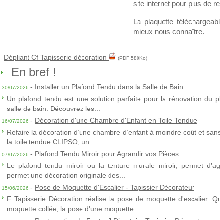
site internet pour plus de
La plaquette téléchargea
mieux nous connaître.
Dépliant Cf Tapisserie décoration
(PDF 580Ko)
En bref !
-
Installer un Plafond Tendu dans la Salle de Bain
30/07/2026
Un plafond tendu est une solution parfaite pour la rénovation du p
salle de bain. Découvrez les...
-
Décoration d'une Chambre d'Enfant en Toile Tendue
16/07/2026
Refaire la décoration d’une chambre d’enfant à moindre coût et sans 
la toile tendue CLIPSO, un...
-
Plafond Tendu Miroir pour Agrandir vos Pièces
07/07/2026
Le plafond tendu miroir ou la tenture murale miroir, permet d’agra
permet une décoration originale des...
-
Pose de Moquette d'Escalier - Tapissier Décorateur
15/06/2026
F Tapisserie Décoration réalise la pose de moquette d'escalier. Q
moquette collée, la pose d'une moquette...