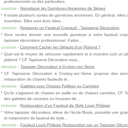
professionnels ou des particuliers.
-
Remplacer les Garnitures Anciennes de Sièges
03/04/2026
Il existe plusieurs sortes de garnitures anciennes. En général, elles
inventées. Elles sont donc liées...
-
Restaurer un Fauteuil Crapaud - Tapisserie Décoration
16/03/2026
Vous voulez donner une nouvelle jeunesse à votre fauteuil crap
tapissier décorateur professionnel. Faites...
-
Comment Cacher les Défauts d'un Plafond ?
11/03/2026
Quel est le moyen de retrouver rapidement et à moindre coût un p
plafond ? CF Tapisserie Décoration vous...
-
Tapissier Décorateur à Croissy-sur-Seine
09/03/2026
CF Tapisserie Décoration à Croissy-sur-Seine propose des servic
restauration de chaises fauteuils et...
-
Galettes pour Chaises Paillées ou Cannées
06/03/2026
Qu’ils s’agissent de chaises en paille ou de chaises cannées, CF T
des galettes de coussins ou housses de...
-
Restauration d'un Fauteuil de Style Louis Philippe
02/03/2026
Votre tapissier décorateur, élève de l’école Boule, possède une gra
et notamment de fauteuil de style...
-
Fauteuil Louis Philippe Restauration par un Tapissier Décor
25/02/2026