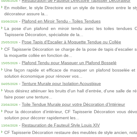
-
Restauration de Fauteuil Directoire Tapissier Décorateur
04/06/2026
En mobilier, le style Directoire est un style de transition entre le s
décorateur assure la...
-
Plafond en Miroir Tendu - Toiles Tendues
03/06/2026
La pose d'un plafond en miroir tendu avec les toiles tendues 
Tapisserie Décoration, spécialiste de la...
-
Pose Tapis d'Escalier à Moquette Tendue ou Collée
25/05/2026
CF Tapisserie Décoration se charge de la pose de tapis d’escalier 
la moquette collée en fonction de...
-
Plafond Tendu pour Masquer un Plafond Bosselé
15/05/2026
Une façon rapide et efficace de masquer un plafond bosselée et 
solution économique pour rénover vos...
-
Tenture Murale pour Isolation Acoustique
04/05/2026
Vous désirez atténuer les bruits d'un hall d'entrée, d'une salle de
faire poser une tenture...
-
Toile Tendue Murale pour votre Décoration d’Intérieur
23/04/2026
Pour la décoration d’intérieur, CF Tapisserie Décoration vous dévo
solution pour décorer rapidement les...
-
Restauration de Fauteuil Style Louis XIV
13/04/2026
CF Tapisserie Décoration restaure des meubles de style ancien, nota