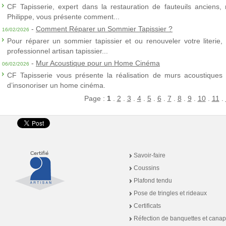
CF Tapisserie, expert dans la restauration de fauteuils anciens,
Philippe, vous présente comment...
-
Comment Réparer un Sommier Tapissier ?
16/02/2026
Pour réparer un sommier tapissier et ou renouveler votre literie,
professionnel artisan tapissier...
-
Mur Acoustique pour un Home Cinéma
06/02/2026
CF Tapisserie vous présente la réalisation de murs acoustiques à
d’insonoriser un home cinéma.
Page :
1
.
2
.
3
.
4
.
5
.
6
.
7
.
8
.
9
.
10
.
11
.
Savoir-faire
Coussins
Plafond tendu
Pose de tringles et rideaux
Certificats
Réfection de banquettes et cana