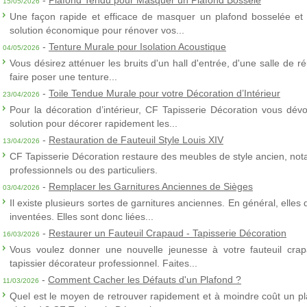
-
Plafond Tendu pour Masquer un Plafond Bosselé
15/05/2026
Une façon rapide et efficace de masquer un plafond bosselée et 
solution économique pour rénover vos...
-
Tenture Murale pour Isolation Acoustique
04/05/2026
Vous désirez atténuer les bruits d'un hall d'entrée, d'une salle de
faire poser une tenture...
-
Toile Tendue Murale pour votre Décoration d’Intérieur
23/04/2026
Pour la décoration d’intérieur, CF Tapisserie Décoration vous dévo
solution pour décorer rapidement les...
-
Restauration de Fauteuil Style Louis XIV
13/04/2026
CF Tapisserie Décoration restaure des meubles de style ancien, nota
professionnels ou des particuliers.
-
Remplacer les Garnitures Anciennes de Sièges
03/04/2026
Il existe plusieurs sortes de garnitures anciennes. En général, elles
inventées. Elles sont donc liées...
-
Restaurer un Fauteuil Crapaud - Tapisserie Décoration
16/03/2026
Vous voulez donner une nouvelle jeunesse à votre fauteuil crap
tapissier décorateur professionnel. Faites...
-
Comment Cacher les Défauts d'un Plafond ?
11/03/2026
Quel est le moyen de retrouver rapidement et à moindre coût un p