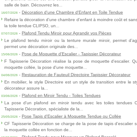
salle de bain. Découvrez les...
-
Décoration d'une Chambre d'Enfant en Toile Tendue
16/07/2026
Refaire la décoration d’une chambre d’enfant à moindre coût et sans 
la toile tendue CLIPSO, un...
-
Plafond Tendu Miroir pour Agrandir vos Pièces
07/07/2026
Le plafond tendu miroir ou la tenture murale miroir, permet d’agra
permet une décoration originale des...
-
Pose de Moquette d'Escalier - Tapissier Décorateur
15/06/2026
F Tapisserie Décoration réalise la pose de moquette d'escalier. Q
moquette collée, la pose d'une moquette...
-
Restauration de Fauteuil Directoire Tapissier Décorateur
04/06/2026
En mobilier, le style Directoire est un style de transition entre le s
décorateur assure la...
-
Plafond en Miroir Tendu - Toiles Tendues
03/06/2026
La pose d'un plafond en miroir tendu avec les toiles tendues 
Tapisserie Décoration, spécialiste de la...
-
Pose Tapis d'Escalier à Moquette Tendue ou Collée
25/05/2026
CF Tapisserie Décoration se charge de la pose de tapis d’escalier 
la moquette collée en fonction de...