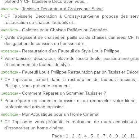
plafond ? CF Tapisserie Décoration vous...
-
Tapissier Décorateur à Croissy-sur-Seine
09/03/2026
CF Tapisserie Décoration à Croissy-sur-Seine propose des servic
restauration de chaises fauteuils et...
-
Galettes pour Chaises Paillées ou Cannées
06/03/2026
Qu’ils s’agissent de chaises en paille ou de chaises cannées, CF T
des galettes de coussins ou housses de...
-
Restauration d'un Fauteuil de Style Louis Philippe
02/03/2026
Votre tapissier décorateur, élève de l’école Boule, possède une gra
et notamment de fauteuil de style...
-
Fauteuil Louis Philippe Restauration par un Tapissier Décor
25/02/2026
CF Tapisserie, expert dans la restauration de fauteuils anciens,
Philippe, vous présente comment...
-
Comment Réparer un Sommier Tapissier ?
16/02/2026
Pour réparer un sommier tapissier et ou renouveler votre literie,
professionnel artisan tapissier...
-
Mur Acoustique pour un Home Cinéma
06/02/2026
CF Tapisserie vous présente la réalisation de murs acoustiques à
d’insonoriser un home cinéma.
Page :
1
.
2
.
3
.
4
.
5
.
6
.
7
.
8
.
9
.
10
.
11
.