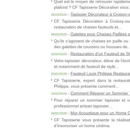
Quel est le moyen de retrouver rapideme
plafond ? CF Tapisserie Décoration vous.
-
Tapissier Décorateur à Croissy-
09/03/2026
CF Tapisserie Décoration à Croissy-sur
restauration de chaises fauteuils et...
-
Galettes pour Chaises Paillées
06/03/2026
Qu’ils s’agissent de chaises en paille 
des galettes de coussins ou housses de..
-
Restauration d'un Fauteuil de St
02/03/2026
Votre tapissier décorateur, élève de l’é
et notamment de fauteuil de style...
-
Fauteuil Louis Philippe Restaura
25/02/2026
CF Tapisserie, expert dans la restaurat
Philippe, vous présente comment...
-
Comment Réparer un Sommier T
16/02/2026
Pour réparer un sommier tapissier et ou
professionnel artisan tapissier...
-
Mur Acoustique pour un Home 
06/02/2026
CF Tapisserie vous présente la réalisa
d’insonoriser un home cinéma.