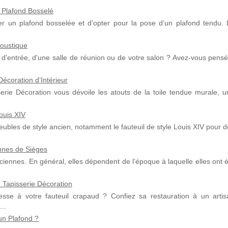
 Plafond Bosselé
r un plafond bosselée et d’opter pour la pose d’un plafond tendu. 
coustique
ll d'entrée, d'une salle de réunion ou de votre salon ? Avez-vous pens
écoration d’Intérieur
serie Décoration vous dévoile les atouts de la toile tendue murale, u
ouis XIV
ubles de style ancien, notamment le fauteuil de style Louis XIV pour 
nnes de Sièges
nciennes. En général, elles dépendent de l’époque à laquelle elles ont 
 Tapisserie Décoration
sse à votre fauteuil crapaud ? Confiez sa restauration à un artis
..
un Plafond ?