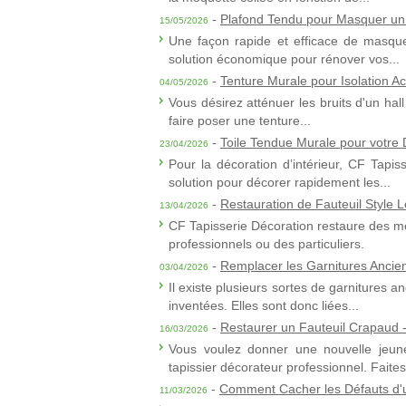
-
Plafond Tendu pour Masquer un
15/05/2026
Une façon rapide et efficace de masque
solution économique pour rénover vos...
-
Tenture Murale pour Isolation A
04/05/2026
Vous désirez atténuer les bruits d'un ha
faire poser une tenture...
-
Toile Tendue Murale pour votre D
23/04/2026
Pour la décoration d’intérieur, CF Tapis
solution pour décorer rapidement les...
-
Restauration de Fauteuil Style L
13/04/2026
CF Tapisserie Décoration restaure des me
professionnels ou des particuliers.
-
Remplacer les Garnitures Ancie
03/04/2026
Il existe plusieurs sortes de garnitures a
inventées. Elles sont donc liées...
-
Restaurer un Fauteuil Crapaud -
16/03/2026
Vous voulez donner une nouvelle jeune
tapissier décorateur professionnel. Faites.
-
Comment Cacher les Défauts d'
11/03/2026