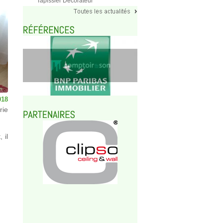
Tapissier Décorateur
018
rie
 il