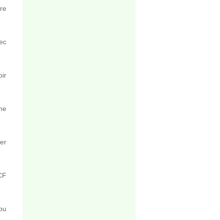
re
vec
ir
ne
ier
CF
ou