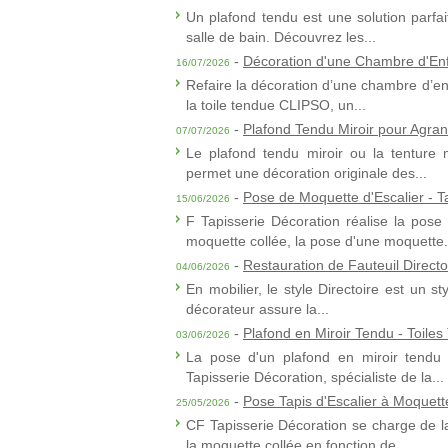
Un plafond tendu est une solution parfai
salle de bain. Découvrez les...
-
Décoration d'une Chambre d'Enf
16/07/2026
Refaire la décoration d’une chambre d’enf
la toile tendue CLIPSO, un...
-
Plafond Tendu Miroir pour Agran
07/07/2026
Le plafond tendu miroir ou la tenture m
permet une décoration originale des...
-
Pose de Moquette d'Escalier - T
15/06/2026
F Tapisserie Décoration réalise la pose
moquette collée, la pose d'une moquette.
-
Restauration de Fauteuil Directo
04/06/2026
En mobilier, le style Directoire est un st
décorateur assure la...
-
Plafond en Miroir Tendu - Toile
03/06/2026
La pose d'un plafond en miroir tendu 
Tapisserie Décoration, spécialiste de la...
-
Pose Tapis d'Escalier à Moquet
25/05/2026
CF Tapisserie Décoration se charge de l
la moquette collée en fonction de...