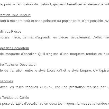
te pour la rénovation du plafond, qui peut bénéficier également à vot
ant en Toile Tendue
ant à moindre coût et sans peinture ou papier peint, c’est possible, a
dir vos Pièces
urale miroir, permet d’agrandir les pièces visuellement. L’effet miro
apissier Décorateur
 de moquette d'escalier. Qu'il s'agisse d'une moquette tendue ou d'u
..
ire Tapissier Décorateur
yle de transition entre le style Louis XVI et le style Empire. CF tapiss
s Tendues
avec les toiles tendues CLISPO, est une prestation réalisée par 
te Tendue ou Collée
a pose de tapis d’escalier selon deux techniques, la moquette tendue 