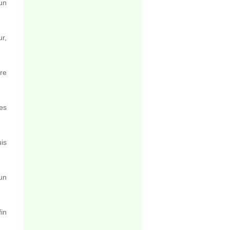
un
r,
re
les
is
un
in