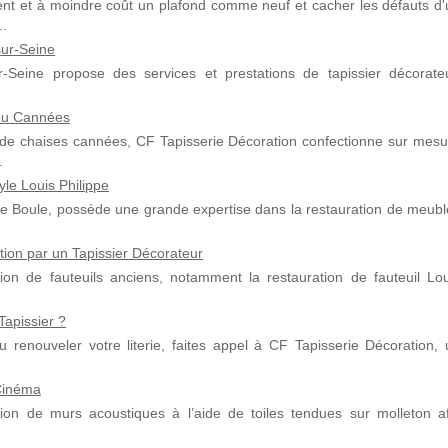
nt et à moindre coût un plafond comme neuf et cacher les défauts d'
..
sur-Seine
-Seine propose des services et prestations de tapissier décorateu
 ou Cannées
ou de chaises cannées, CF Tapisserie Décoration confectionne sur mesu
.
yle Louis Philippe
cole Boule, possède une grande expertise dans la restauration de meub
tion par un Tapissier Décorateur
ion de fauteuils anciens, notamment la restauration de fauteuil Lou
apissier ?
 renouveler votre literie, faites appel à CF Tapisserie Décoration, 
Cinéma
tion de murs acoustiques à l’aide de toiles tendues sur molleton af