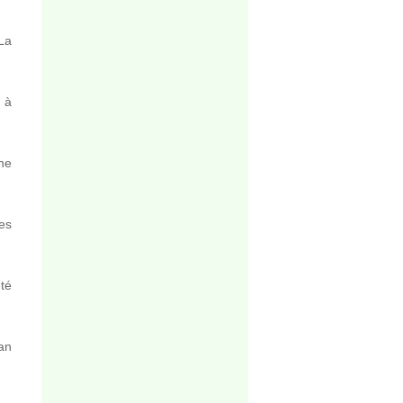
La
é à
ne
des
été
an