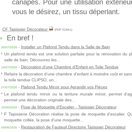
canapés. Pour une utilisation extérie
vous le désirez, un tissu déperlant.
CF Tapissier Décorateur
(PDF 519Ko)
En bref !
-
Installer un Plafond Tendu dans la Salle de Bain
30/07/2026
Un plafond tendu est une solution parfaite pour la rénovation du p
salle de bain. Découvrez les...
-
Décoration d'une Chambre d'Enfant en Toile Tendue
16/07/2026
Refaire la décoration d’une chambre d’enfant à moindre coût et sans 
la toile tendue CLIPSO, un...
-
Plafond Tendu Miroir pour Agrandir vos Pièces
07/07/2026
Le plafond tendu miroir ou la tenture murale miroir, permet d’agra
permet une décoration originale des...
-
Pose de Moquette d'Escalier - Tapissier Décorateur
15/06/2026
F Tapisserie Décoration réalise la pose de moquette d'escalier. Q
moquette collée, la pose d'une moquette...
-
Restauration de Fauteuil Directoire Tapissier Décorateur
04/06/2026