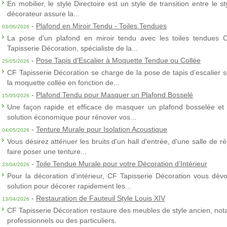
En mobilier, le style Directoire est un style de transition entre le s
décorateur assure la...
-
Plafond en Miroir Tendu - Toiles Tendues
03/06/2026
La pose d'un plafond en miroir tendu avec les toiles tendues 
Tapisserie Décoration, spécialiste de la...
-
Pose Tapis d'Escalier à Moquette Tendue ou Collée
25/05/2026
CF Tapisserie Décoration se charge de la pose de tapis d’escalier 
la moquette collée en fonction de...
-
Plafond Tendu pour Masquer un Plafond Bosselé
15/05/2026
Une façon rapide et efficace de masquer un plafond bosselée et 
solution économique pour rénover vos...
-
Tenture Murale pour Isolation Acoustique
04/05/2026
Vous désirez atténuer les bruits d'un hall d'entrée, d'une salle de
faire poser une tenture...
-
Toile Tendue Murale pour votre Décoration d’Intérieur
23/04/2026
Pour la décoration d’intérieur, CF Tapisserie Décoration vous dévo
solution pour décorer rapidement les...
-
Restauration de Fauteuil Style Louis XIV
13/04/2026
CF Tapisserie Décoration restaure des meubles de style ancien, nota
professionnels ou des particuliers.