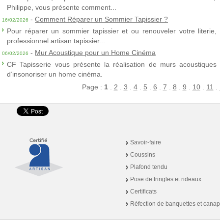
Philippe, vous présente comment...
-
Comment Réparer un Sommier Tapissier ?
16/02/2026
Pour réparer un sommier tapissier et ou renouveler votre literie,
professionnel artisan tapissier...
-
Mur Acoustique pour un Home Cinéma
06/02/2026
CF Tapisserie vous présente la réalisation de murs acoustiques à
d’insonoriser un home cinéma.
Page :
1
.
2
.
3
.
4
.
5
.
6
.
7
.
8
.
9
.
10
.
11
.
Savoir-faire
Coussins
Plafond tendu
Pose de tringles et rideaux
Certificats
Réfection de banquettes et cana