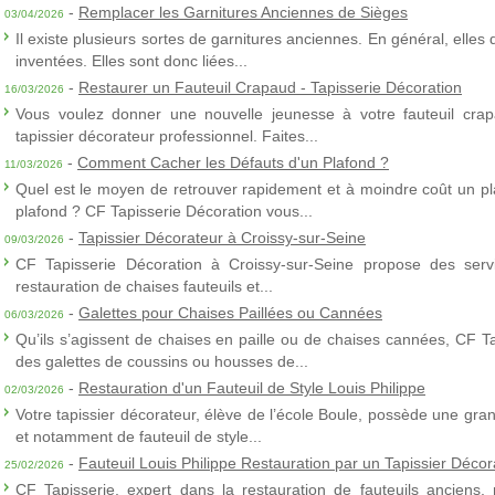
-
Remplacer les Garnitures Anciennes de Sièges
03/04/2026
Il existe plusieurs sortes de garnitures anciennes. En général, elles
inventées. Elles sont donc liées...
-
Restaurer un Fauteuil Crapaud - Tapisserie Décoration
16/03/2026
Vous voulez donner une nouvelle jeunesse à votre fauteuil crap
tapissier décorateur professionnel. Faites...
-
Comment Cacher les Défauts d'un Plafond ?
11/03/2026
Quel est le moyen de retrouver rapidement et à moindre coût un p
plafond ? CF Tapisserie Décoration vous...
-
Tapissier Décorateur à Croissy-sur-Seine
09/03/2026
CF Tapisserie Décoration à Croissy-sur-Seine propose des servic
restauration de chaises fauteuils et...
-
Galettes pour Chaises Paillées ou Cannées
06/03/2026
Qu’ils s’agissent de chaises en paille ou de chaises cannées, CF T
des galettes de coussins ou housses de...
-
Restauration d'un Fauteuil de Style Louis Philippe
02/03/2026
Votre tapissier décorateur, élève de l’école Boule, possède une gra
et notamment de fauteuil de style...
-
Fauteuil Louis Philippe Restauration par un Tapissier Décor
25/02/2026
CF Tapisserie, expert dans la restauration de fauteuils anciens,