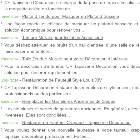
CF Tapisserie Décoration se charge de la pose de tapis d’escalier 
la moquette collée en fonction de...
-
Plafond Tendu pour Masquer un Plafond Bosselé
15/05/2026
Une façon rapide et efficace de masquer un plafond bosselée et 
solution économique pour rénover vos...
-
Tenture Murale pour Isolation Acoustique
04/05/2026
Vous désirez atténuer les bruits d'un hall d'entrée, d'une salle de
faire poser une tenture...
-
Toile Tendue Murale pour votre Décoration d’Intérieur
23/04/2026
Pour la décoration d’intérieur, CF Tapisserie Décoration vous dévo
solution pour décorer rapidement les...
-
Restauration de Fauteuil Style Louis XIV
13/04/2026
CF Tapisserie Décoration restaure des meubles de style ancien, nota
professionnels ou des particuliers.
-
Remplacer les Garnitures Anciennes de Sièges
03/04/2026
Il existe plusieurs sortes de garnitures anciennes. En général, elles
inventées. Elles sont donc liées...
-
Restaurer un Fauteuil Crapaud - Tapisserie Décoration
16/03/2026
Vous voulez donner une nouvelle jeunesse à votre fauteuil crap
tapissier décorateur professionnel. Faites...