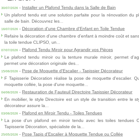
-
Installer un Plafond Tendu dans la Salle de Bain
30/07/2026
Un plafond tendu est une solution parfaite pour la rénovation du p
salle de bain. Découvrez les...
-
Décoration d'une Chambre d'Enfant en Toile Tendue
16/07/2026
Refaire la décoration d’une chambre d’enfant à moindre coût et sans 
la toile tendue CLIPSO, un...
-
Plafond Tendu Miroir pour Agrandir vos Pièces
07/07/2026
Le plafond tendu miroir ou la tenture murale miroir, permet d’agra
permet une décoration originale des...
-
Pose de Moquette d'Escalier - Tapissier Décorateur
15/06/2026
F Tapisserie Décoration réalise la pose de moquette d'escalier. Q
moquette collée, la pose d'une moquette...
-
Restauration de Fauteuil Directoire Tapissier Décorateur
04/06/2026
En mobilier, le style Directoire est un style de transition entre le s
décorateur assure la...
-
Plafond en Miroir Tendu - Toiles Tendues
03/06/2026
La pose d'un plafond en miroir tendu avec les toiles tendues 
Tapisserie Décoration, spécialiste de la...
-
Pose Tapis d'Escalier à Moquette Tendue ou Collée
25/05/2026