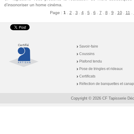
d’insonoriser un home cinéma.
Page :
1
.
2
.
3
.
4
.
5
.
6
.
7
.
8
.
9
.
10
.
11
.
Savoir-faire
Coussins
Plafond tendu
Pose de tringles et rideaux
Certificats
Réfection de banquettes et cana
Copyright © 2026 CF Tapisserie Dé