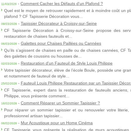
-
Comment Cacher les Défauts d'un Plafond ?
11/03/2026
Quel est le moyen de retrouver rapidement et à moindre coût un p
plafond ? CF Tapisserie Décoration vous...
-
Tapissier Décorateur à Croissy-sur-Seine
09/03/2026
CF Tapisserie Décoration à Croissy-sur-Seine propose des servic
restauration de chaises fauteuils et...
-
Galettes pour Chaises Paillées ou Cannées
06/03/2026
Qu’ils s’agissent de chaises en paille ou de chaises cannées, CF T
des galettes de coussins ou housses de...
-
Restauration d'un Fauteuil de Style Louis Philippe
02/03/2026
Votre tapissier décorateur, élève de l’école Boule, possède une gra
et notamment de fauteuil de style...
-
Fauteuil Louis Philippe Restauration par un Tapissier Décor
25/02/2026
CF Tapisserie, expert dans la restauration de fauteuils anciens,
Philippe, vous présente comment...
-
Comment Réparer un Sommier Tapissier ?
16/02/2026
Pour réparer un sommier tapissier et ou renouveler votre literie,
professionnel artisan tapissier...
-
Mur Acoustique pour un Home Cinéma
06/02/2026
CF Tapisserie vous présente la réalisation de murs acoustiques à