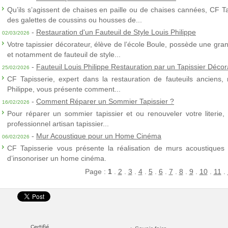
Qu’ils s’agissent de chaises en paille ou de chaises cannées, CF T
des galettes de coussins ou housses de...
-
Restauration d'un Fauteuil de Style Louis Philippe
02/03/2026
Votre tapissier décorateur, élève de l’école Boule, possède une gra
et notamment de fauteuil de style...
-
Fauteuil Louis Philippe Restauration par un Tapissier Décor
25/02/2026
CF Tapisserie, expert dans la restauration de fauteuils anciens,
Philippe, vous présente comment...
-
Comment Réparer un Sommier Tapissier ?
16/02/2026
Pour réparer un sommier tapissier et ou renouveler votre literie,
professionnel artisan tapissier...
-
Mur Acoustique pour un Home Cinéma
06/02/2026
CF Tapisserie vous présente la réalisation de murs acoustiques à
d’insonoriser un home cinéma.
Page :
1
.
2
.
3
.
4
.
5
.
6
.
7
.
8
.
9
.
10
.
11
.