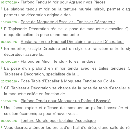
-
Plafond Tendu Miroir pour Agrandir vos Pièces
07/07/2026
Le plafond tendu miroir ou la tenture murale miroir, permet d’agra
permet une décoration originale des...
-
Pose de Moquette d'Escalier - Tapissier Décorateur
15/06/2026
F Tapisserie Décoration réalise la pose de moquette d'escalier. Q
moquette collée, la pose d'une moquette...
-
Restauration de Fauteuil Directoire Tapissier Décorateur
04/06/2026
En mobilier, le style Directoire est un style de transition entre le s
décorateur assure la...
-
Plafond en Miroir Tendu - Toiles Tendues
03/06/2026
La pose d'un plafond en miroir tendu avec les toiles tendues 
Tapisserie Décoration, spécialiste de la...
-
Pose Tapis d'Escalier à Moquette Tendue ou Collée
25/05/2026
CF Tapisserie Décoration se charge de la pose de tapis d’escalier 
la moquette collée en fonction de...
-
Plafond Tendu pour Masquer un Plafond Bosselé
15/05/2026
Une façon rapide et efficace de masquer un plafond bosselée et 
solution économique pour rénover vos...
-
Tenture Murale pour Isolation Acoustique
04/05/2026
Vous désirez atténuer les bruits d'un hall d'entrée, d'une salle de