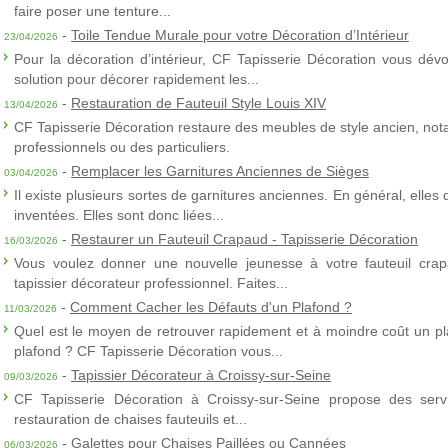
faire poser une tenture...
-
Toile Tendue Murale pour votre Décoration d’Intérieur
23/04/2026
Pour la décoration d’intérieur, CF Tapisserie Décoration vous dévo
solution pour décorer rapidement les...
-
Restauration de Fauteuil Style Louis XIV
13/04/2026
CF Tapisserie Décoration restaure des meubles de style ancien, nota
professionnels ou des particuliers.
-
Remplacer les Garnitures Anciennes de Sièges
03/04/2026
Il existe plusieurs sortes de garnitures anciennes. En général, elles
inventées. Elles sont donc liées...
-
Restaurer un Fauteuil Crapaud - Tapisserie Décoration
16/03/2026
Vous voulez donner une nouvelle jeunesse à votre fauteuil crap
tapissier décorateur professionnel. Faites...
-
Comment Cacher les Défauts d'un Plafond ?
11/03/2026
Quel est le moyen de retrouver rapidement et à moindre coût un p
plafond ? CF Tapisserie Décoration vous...
-
Tapissier Décorateur à Croissy-sur-Seine
09/03/2026
CF Tapisserie Décoration à Croissy-sur-Seine propose des servic
restauration de chaises fauteuils et...
-
Galettes pour Chaises Paillées ou Cannées
06/03/2026