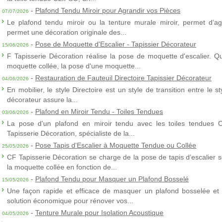
-
Plafond Tendu Miroir pour Agrandir vos Pièces
07/07/2026
Le plafond tendu miroir ou la tenture murale miroir, permet d’agra
permet une décoration originale des...
-
Pose de Moquette d'Escalier - Tapissier Décorateur
15/06/2026
F Tapisserie Décoration réalise la pose de moquette d'escalier. Q
moquette collée, la pose d'une moquette...
-
Restauration de Fauteuil Directoire Tapissier Décorateur
04/06/2026
En mobilier, le style Directoire est un style de transition entre le s
décorateur assure la...
-
Plafond en Miroir Tendu - Toiles Tendues
03/06/2026
La pose d'un plafond en miroir tendu avec les toiles tendues 
Tapisserie Décoration, spécialiste de la...
-
Pose Tapis d'Escalier à Moquette Tendue ou Collée
25/05/2026
CF Tapisserie Décoration se charge de la pose de tapis d’escalier 
la moquette collée en fonction de...
-
Plafond Tendu pour Masquer un Plafond Bosselé
15/05/2026
Une façon rapide et efficace de masquer un plafond bosselée et 
solution économique pour rénover vos...
-
Tenture Murale pour Isolation Acoustique
04/05/2026