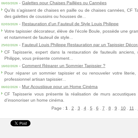
-
Galettes pour Chaises Paillées ou Cannées
06/03/2026
Qu’ils s’agissent de chaises en paille ou de chaises cannées, CF T
des galettes de coussins ou housses de...
-
Restauration d'un Fauteuil de Style Louis Philippe
02/03/2026
Votre tapissier décorateur, élève de l’école Boule, possède une gra
et notamment de fauteuil de style...
-
Fauteuil Louis Philippe Restauration par un Tapissier Décor
25/02/2026
CF Tapisserie, expert dans la restauration de fauteuils anciens,
Philippe, vous présente comment...
-
Comment Réparer un Sommier Tapissier ?
16/02/2026
Pour réparer un sommier tapissier et ou renouveler votre literie,
professionnel artisan tapissier...
-
Mur Acoustique pour un Home Cinéma
06/02/2026
CF Tapisserie vous présente la réalisation de murs acoustiques à
d’insonoriser un home cinéma.
Page :
1
.
2
.
3
.
4
.
5
.
6
.
7
.
8
.
9
.
10
.
11
.