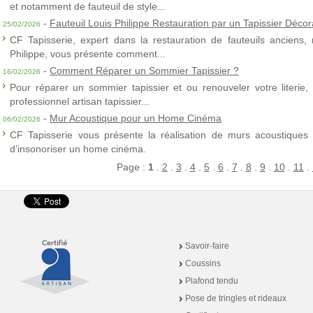
et notamment de fauteuil de style...
-
Fauteuil Louis Philippe Restauration par un Tapissier Décor
25/02/2026
CF Tapisserie, expert dans la restauration de fauteuils anciens,
Philippe, vous présente comment...
-
Comment Réparer un Sommier Tapissier ?
16/02/2026
Pour réparer un sommier tapissier et ou renouveler votre literie,
professionnel artisan tapissier...
-
Mur Acoustique pour un Home Cinéma
06/02/2026
CF Tapisserie vous présente la réalisation de murs acoustiques à
d’insonoriser un home cinéma.
Page :
1
.
2
.
3
.
4
.
5
.
6
.
7
.
8
.
9
.
10
.
11
.
Savoir-faire
Coussins
Plafond tendu
Pose de tringles et rideaux