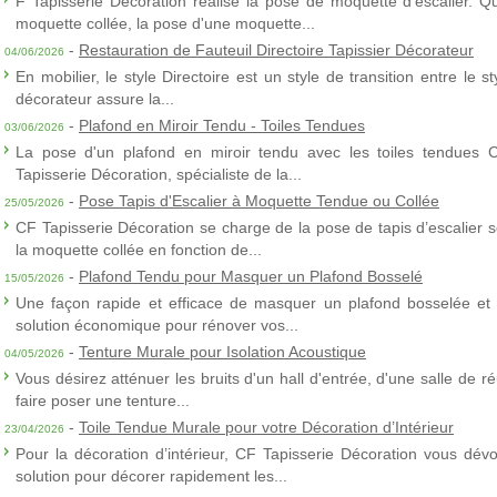
F Tapisserie Décoration réalise la pose de moquette d'escalier. Q
moquette collée, la pose d'une moquette...
-
Restauration de Fauteuil Directoire Tapissier Décorateur
04/06/2026
En mobilier, le style Directoire est un style de transition entre le s
décorateur assure la...
-
Plafond en Miroir Tendu - Toiles Tendues
03/06/2026
La pose d'un plafond en miroir tendu avec les toiles tendues 
Tapisserie Décoration, spécialiste de la...
-
Pose Tapis d'Escalier à Moquette Tendue ou Collée
25/05/2026
CF Tapisserie Décoration se charge de la pose de tapis d’escalier 
la moquette collée en fonction de...
-
Plafond Tendu pour Masquer un Plafond Bosselé
15/05/2026
Une façon rapide et efficace de masquer un plafond bosselée et 
solution économique pour rénover vos...
-
Tenture Murale pour Isolation Acoustique
04/05/2026
Vous désirez atténuer les bruits d'un hall d'entrée, d'une salle de
faire poser une tenture...
-
Toile Tendue Murale pour votre Décoration d’Intérieur
23/04/2026
Pour la décoration d’intérieur, CF Tapisserie Décoration vous dévo
solution pour décorer rapidement les...