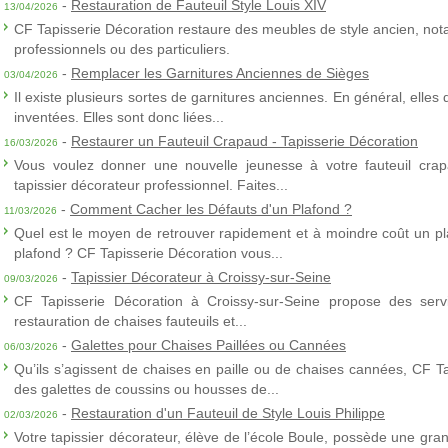
-
Restauration de Fauteuil Style Louis XIV
13/04/2026
CF Tapisserie Décoration restaure des meubles de style ancien, nota
professionnels ou des particuliers.
-
Remplacer les Garnitures Anciennes de Sièges
03/04/2026
Il existe plusieurs sortes de garnitures anciennes. En général, elles
inventées. Elles sont donc liées...
-
Restaurer un Fauteuil Crapaud - Tapisserie Décoration
16/03/2026
Vous voulez donner une nouvelle jeunesse à votre fauteuil crap
tapissier décorateur professionnel. Faites...
-
Comment Cacher les Défauts d'un Plafond ?
11/03/2026
Quel est le moyen de retrouver rapidement et à moindre coût un p
plafond ? CF Tapisserie Décoration vous...
-
Tapissier Décorateur à Croissy-sur-Seine
09/03/2026
CF Tapisserie Décoration à Croissy-sur-Seine propose des servic
restauration de chaises fauteuils et...
-
Galettes pour Chaises Paillées ou Cannées
06/03/2026
Qu’ils s’agissent de chaises en paille ou de chaises cannées, CF T
des galettes de coussins ou housses de...
-
Restauration d'un Fauteuil de Style Louis Philippe
02/03/2026
Votre tapissier décorateur, élève de l’école Boule, possède une gra