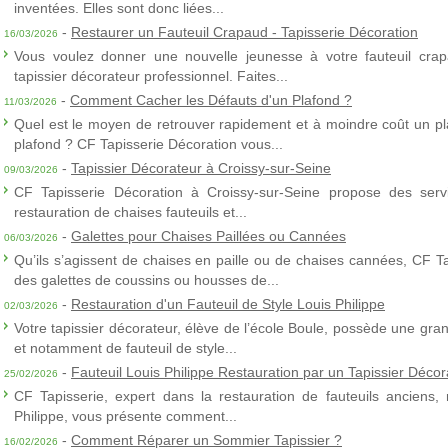
inventées. Elles sont donc liées...
-
Restaurer un Fauteuil Crapaud - Tapisserie Décoration
16/03/2026
Vous voulez donner une nouvelle jeunesse à votre fauteuil crap
tapissier décorateur professionnel. Faites...
-
Comment Cacher les Défauts d'un Plafond ?
11/03/2026
Quel est le moyen de retrouver rapidement et à moindre coût un p
plafond ? CF Tapisserie Décoration vous...
-
Tapissier Décorateur à Croissy-sur-Seine
09/03/2026
CF Tapisserie Décoration à Croissy-sur-Seine propose des servic
restauration de chaises fauteuils et...
-
Galettes pour Chaises Paillées ou Cannées
06/03/2026
Qu’ils s’agissent de chaises en paille ou de chaises cannées, CF T
des galettes de coussins ou housses de...
-
Restauration d'un Fauteuil de Style Louis Philippe
02/03/2026
Votre tapissier décorateur, élève de l’école Boule, possède une gra
et notamment de fauteuil de style...
-
Fauteuil Louis Philippe Restauration par un Tapissier Décor
25/02/2026
CF Tapisserie, expert dans la restauration de fauteuils anciens,
Philippe, vous présente comment...
-
Comment Réparer un Sommier Tapissier ?
16/02/2026