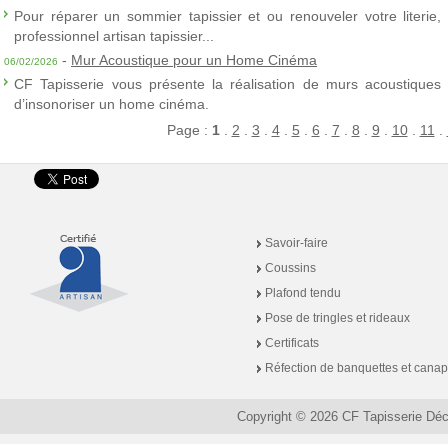
Pour réparer un sommier tapissier et ou renouveler votre literie,
professionnel artisan tapissier...
-
Mur Acoustique pour un Home Cinéma
06/02/2026
CF Tapisserie vous présente la réalisation de murs acoustiques à
d’insonoriser un home cinéma.
Page :
1
.
2
.
3
.
4
.
5
.
6
.
7
.
8
.
9
.
10
.
11
.
Savoir-faire
Coussins
Plafond tendu
Pose de tringles et rideaux
Certificats
Réfection de banquettes et cana
Copyright © 2026 CF Tapisserie Dé