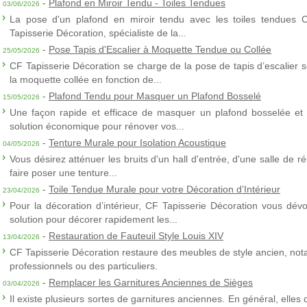
-
Plafond en Miroir Tendu - Toiles Tendues
03/06/2026
La pose d'un plafond en miroir tendu avec les toiles tendues 
Tapisserie Décoration, spécialiste de la...
-
Pose Tapis d'Escalier à Moquette Tendue ou Collée
25/05/2026
CF Tapisserie Décoration se charge de la pose de tapis d’escalier 
la moquette collée en fonction de...
-
Plafond Tendu pour Masquer un Plafond Bosselé
15/05/2026
Une façon rapide et efficace de masquer un plafond bosselée et 
solution économique pour rénover vos...
-
Tenture Murale pour Isolation Acoustique
04/05/2026
Vous désirez atténuer les bruits d'un hall d'entrée, d'une salle de
faire poser une tenture...
-
Toile Tendue Murale pour votre Décoration d’Intérieur
23/04/2026
Pour la décoration d’intérieur, CF Tapisserie Décoration vous dévo
solution pour décorer rapidement les...
-
Restauration de Fauteuil Style Louis XIV
13/04/2026
CF Tapisserie Décoration restaure des meubles de style ancien, nota
professionnels ou des particuliers.
-
Remplacer les Garnitures Anciennes de Sièges
03/04/2026
Il existe plusieurs sortes de garnitures anciennes. En général, elles