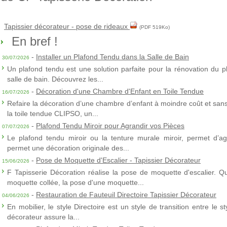
Tapissier décorateur - pose de rideaux
(PDF 519Ko)
En bref !
-
Installer un Plafond Tendu dans la Salle de Bain
30/07/2026
Un plafond tendu est une solution parfaite pour la rénovation du p
salle de bain. Découvrez les...
-
Décoration d'une Chambre d'Enfant en Toile Tendue
16/07/2026
Refaire la décoration d’une chambre d’enfant à moindre coût et sans 
la toile tendue CLIPSO, un...
-
Plafond Tendu Miroir pour Agrandir vos Pièces
07/07/2026
Le plafond tendu miroir ou la tenture murale miroir, permet d’agra
permet une décoration originale des...
-
Pose de Moquette d'Escalier - Tapissier Décorateur
15/06/2026
F Tapisserie Décoration réalise la pose de moquette d'escalier. Q
moquette collée, la pose d'une moquette...
-
Restauration de Fauteuil Directoire Tapissier Décorateur
04/06/2026
En mobilier, le style Directoire est un style de transition entre le s
décorateur assure la...