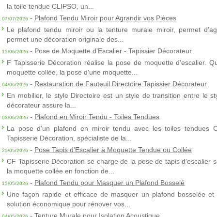
la toile tendue CLIPSO, un...
-
Plafond Tendu Miroir pour Agrandir vos Pièces
07/07/2026
Le plafond tendu miroir ou la tenture murale miroir, permet d’agra
permet une décoration originale des...
-
Pose de Moquette d'Escalier - Tapissier Décorateur
15/06/2026
F Tapisserie Décoration réalise la pose de moquette d'escalier. Q
moquette collée, la pose d'une moquette...
-
Restauration de Fauteuil Directoire Tapissier Décorateur
04/06/2026
En mobilier, le style Directoire est un style de transition entre le s
décorateur assure la...
-
Plafond en Miroir Tendu - Toiles Tendues
03/06/2026
La pose d'un plafond en miroir tendu avec les toiles tendues 
Tapisserie Décoration, spécialiste de la...
-
Pose Tapis d'Escalier à Moquette Tendue ou Collée
25/05/2026
CF Tapisserie Décoration se charge de la pose de tapis d’escalier 
la moquette collée en fonction de...
-
Plafond Tendu pour Masquer un Plafond Bosselé
15/05/2026
Une façon rapide et efficace de masquer un plafond bosselée et 
solution économique pour rénover vos...
-
Tenture Murale pour Isolation Acoustique
04/05/2026