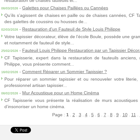
restauration de chaises fauteuils et...
-
Galettes pour Chaises Paillées ou Cannées
06/03/2026
Qu’ils s’agissent de chaises en paille ou de chaises cannées, CF T
des galettes de coussins ou housses de...
-
Restauration d'un Fauteuil de Style Louis Philippe
02/03/2026
Votre tapissier décorateur, élève de l’école Boule, possède une gra
et notamment de fauteuil de style...
-
Fauteuil Louis Philippe Restauration par un Tapissier Décor
25/02/2026
CF Tapisserie, expert dans la restauration de fauteuils anciens,
Philippe, vous présente comment...
-
Comment Réparer un Sommier Tapissier ?
16/02/2026
Pour réparer un sommier tapissier et ou renouveler votre literie,
professionnel artisan tapissier...
-
Mur Acoustique pour un Home Cinéma
06/02/2026
CF Tapisserie vous présente la réalisation de murs acoustiques à
d’insonoriser un home cinéma.
Page :
1
.
2
.
3
.
4
.
5
.
6
.
7
.
8
.
9
.
10
.
11
.