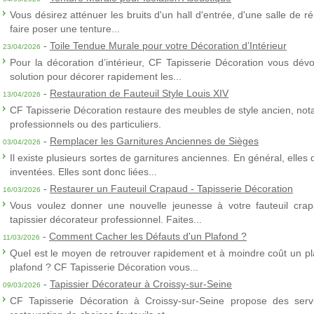
Vous désirez atténuer les bruits d'un hall d'entrée, d'une salle de
faire poser une tenture...
-
Toile Tendue Murale pour votre Décoration d’Intérieur
23/04/2026
Pour la décoration d’intérieur, CF Tapisserie Décoration vous dévo
solution pour décorer rapidement les...
-
Restauration de Fauteuil Style Louis XIV
13/04/2026
CF Tapisserie Décoration restaure des meubles de style ancien, nota
professionnels ou des particuliers.
-
Remplacer les Garnitures Anciennes de Sièges
03/04/2026
Il existe plusieurs sortes de garnitures anciennes. En général, elles
inventées. Elles sont donc liées...
-
Restaurer un Fauteuil Crapaud - Tapisserie Décoration
16/03/2026
Vous voulez donner une nouvelle jeunesse à votre fauteuil crap
tapissier décorateur professionnel. Faites...
-
Comment Cacher les Défauts d'un Plafond ?
11/03/2026
Quel est le moyen de retrouver rapidement et à moindre coût un p
plafond ? CF Tapisserie Décoration vous...
-
Tapissier Décorateur à Croissy-sur-Seine
09/03/2026
CF Tapisserie Décoration à Croissy-sur-Seine propose des servic