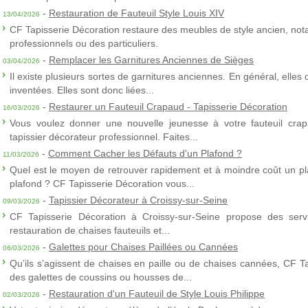
-
Restauration de Fauteuil Style Louis XIV
13/04/2026
CF Tapisserie Décoration restaure des meubles de style ancien, nota
professionnels ou des particuliers.
-
Remplacer les Garnitures Anciennes de Sièges
03/04/2026
Il existe plusieurs sortes de garnitures anciennes. En général, elles
inventées. Elles sont donc liées...
-
Restaurer un Fauteuil Crapaud - Tapisserie Décoration
16/03/2026
Vous voulez donner une nouvelle jeunesse à votre fauteuil crap
tapissier décorateur professionnel. Faites...
-
Comment Cacher les Défauts d'un Plafond ?
11/03/2026
Quel est le moyen de retrouver rapidement et à moindre coût un p
plafond ? CF Tapisserie Décoration vous...
-
Tapissier Décorateur à Croissy-sur-Seine
09/03/2026
CF Tapisserie Décoration à Croissy-sur-Seine propose des servic
restauration de chaises fauteuils et...
-
Galettes pour Chaises Paillées ou Cannées
06/03/2026
Qu’ils s’agissent de chaises en paille ou de chaises cannées, CF T
des galettes de coussins ou housses de...
-
Restauration d'un Fauteuil de Style Louis Philippe
02/03/2026