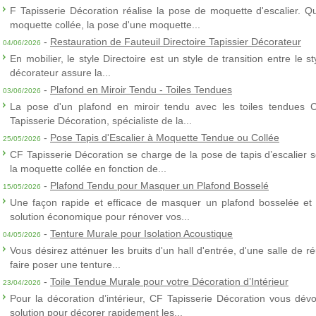
F Tapisserie Décoration réalise la pose de moquette d'escalier. Q
moquette collée, la pose d'une moquette...
-
Restauration de Fauteuil Directoire Tapissier Décorateur
04/06/2026
En mobilier, le style Directoire est un style de transition entre le s
décorateur assure la...
-
Plafond en Miroir Tendu - Toiles Tendues
03/06/2026
La pose d'un plafond en miroir tendu avec les toiles tendues 
Tapisserie Décoration, spécialiste de la...
-
Pose Tapis d'Escalier à Moquette Tendue ou Collée
25/05/2026
CF Tapisserie Décoration se charge de la pose de tapis d’escalier 
la moquette collée en fonction de...
-
Plafond Tendu pour Masquer un Plafond Bosselé
15/05/2026
Une façon rapide et efficace de masquer un plafond bosselée et 
solution économique pour rénover vos...
-
Tenture Murale pour Isolation Acoustique
04/05/2026
Vous désirez atténuer les bruits d'un hall d'entrée, d'une salle de
faire poser une tenture...
-
Toile Tendue Murale pour votre Décoration d’Intérieur
23/04/2026
Pour la décoration d’intérieur, CF Tapisserie Décoration vous dévo
solution pour décorer rapidement les...