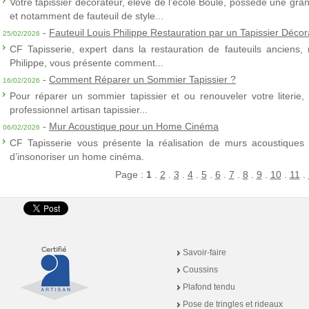
Votre tapissier décorateur, élève de l’école Boule, possède une gra
et notamment de fauteuil de style...
-
Fauteuil Louis Philippe Restauration par un Tapissier Décor
25/02/2026
CF Tapisserie, expert dans la restauration de fauteuils anciens,
Philippe, vous présente comment...
-
Comment Réparer un Sommier Tapissier ?
16/02/2026
Pour réparer un sommier tapissier et ou renouveler votre literie,
professionnel artisan tapissier...
-
Mur Acoustique pour un Home Cinéma
06/02/2026
CF Tapisserie vous présente la réalisation de murs acoustiques à
d’insonoriser un home cinéma.
Page :
1
.
2
.
3
.
4
.
5
.
6
.
7
.
8
.
9
.
10
.
11
.
Savoir-faire
Coussins
Plafond tendu
Pose de tringles et rideaux