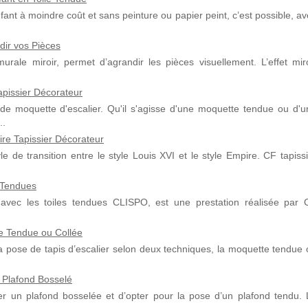
ant à moindre coût et sans peinture ou papier peint, c’est possible, a
dir vos Pièces
urale miroir, permet d’agrandir les pièces visuellement. L’effet miro
apissier Décorateur
 de moquette d'escalier. Qu'il s'agisse d'une moquette tendue ou d'u
..
ire Tapissier Décorateur
yle de transition entre le style Louis XVI et le style Empire. CF tapiss
s Tendues
avec les toiles tendues CLISPO, est une prestation réalisée par 
te Tendue ou Collée
a pose de tapis d’escalier selon deux techniques, la moquette tendue 
 Plafond Bosselé
r un plafond bosselée et d’opter pour la pose d’un plafond tendu. 