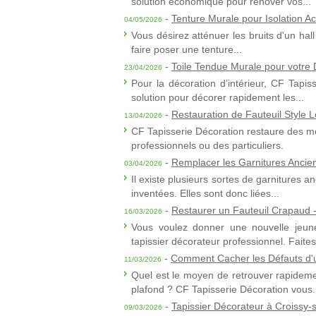
solution économique pour rénover vos...
-
Tenture Murale pour Isolation A
04/05/2026
Vous désirez atténuer les bruits d'un ha
faire poser une tenture...
-
Toile Tendue Murale pour votre D
23/04/2026
Pour la décoration d’intérieur, CF Tapis
solution pour décorer rapidement les...
-
Restauration de Fauteuil Style L
13/04/2026
CF Tapisserie Décoration restaure des me
professionnels ou des particuliers.
-
Remplacer les Garnitures Ancie
03/04/2026
Il existe plusieurs sortes de garnitures a
inventées. Elles sont donc liées...
-
Restaurer un Fauteuil Crapaud -
16/03/2026
Vous voulez donner une nouvelle jeune
tapissier décorateur professionnel. Faites.
-
Comment Cacher les Défauts d'
11/03/2026
Quel est le moyen de retrouver rapideme
plafond ? CF Tapisserie Décoration vous.
-
Tapissier Décorateur à Croissy-
09/03/2026