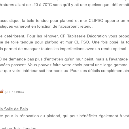
atures allant de -20 à 70°C sans qu'il y ait une quelconque déformat
 acoustique, la toile tendue pour plafond et mur CLIPSO apporte un r
tiques varieront en fonction de l'absorbant retenu.
e détériorent. Pour les rénover, CF Tapisserie Décoration
vous prop
ose de
toile tendue pour plafond et mur CLIPSO
.
Une fois posé, la to
ds permet de masquer toutes les imperfections avec un rendu optimal.
O ne demande pas plus d’entretien qu'un mur peint, mais a l’avantage
 années passent. Vous pouvez faire votre choix parmi une large gamme
our que votre intérieur soit harmonieux. Pour des détails complémentair
(PDF 1619Ko)
la Salle de Bain
te pour la rénovation du plafond, qui peut bénéficier également à vot
ant en Toile Tendue