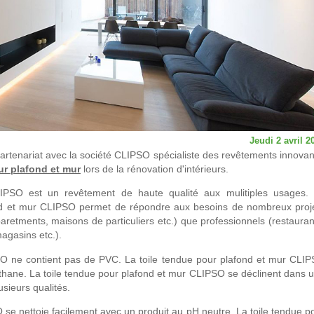
Jeudi 2 avril 2
rtenariat avec la société CLIPSO spécialiste des revêtements innovan
ur plafond et mur
lors de la rénovation d'intérieurs.
IPSO est un revêtement de haute qualité aux mulitiples usages.
ond et mur CLIPSO permet de répondre aux besoins de nombreux proj
aretments, maisons de particuliers etc.) que professionnels (restauran
magasins etc.).
SO ne contient pas de PVC. La toile tendue pour plafond et mur CLI
thane. La toile tendue pour plafond et mur CLIPSO se déclinent dans 
usieurs qualités.
 se nettoie facilement avec un produit au pH neutre. La toile tendue p