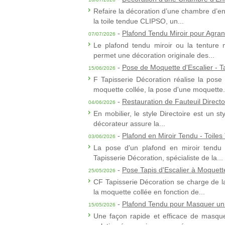
Refaire la décoration d’une chambre d’enf
la toile tendue CLIPSO, un...
-
Plafond Tendu Miroir pour Agran
07/07/2026
Le plafond tendu miroir ou la tenture m
permet une décoration originale des...
-
Pose de Moquette d'Escalier - T
15/06/2026
F Tapisserie Décoration réalise la pose
moquette collée, la pose d'une moquette.
-
Restauration de Fauteuil Directo
04/06/2026
En mobilier, le style Directoire est un st
décorateur assure la...
-
Plafond en Miroir Tendu - Toile
03/06/2026
La pose d'un plafond en miroir tendu 
Tapisserie Décoration, spécialiste de la...
-
Pose Tapis d'Escalier à Moquet
25/05/2026
CF Tapisserie Décoration se charge de l
la moquette collée en fonction de...
-
Plafond Tendu pour Masquer un
15/05/2026
Une façon rapide et efficace de masque