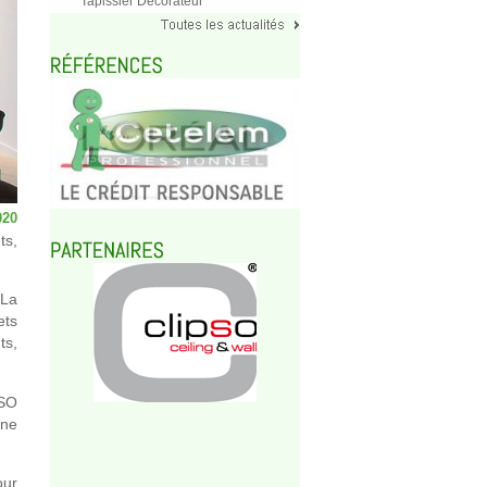
Tapissier Décorateur
020
ts,
 La
ets
ts,
PSO
une
our