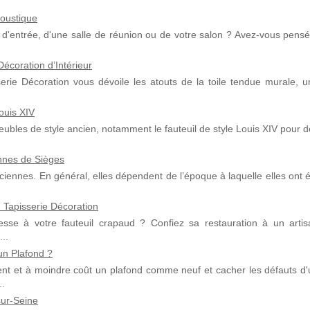
coustique
ll d'entrée, d'une salle de réunion ou de votre salon ? Avez-vous pens
écoration d’Intérieur
serie Décoration vous dévoile les atouts de la toile tendue murale, u
ouis XIV
ubles de style ancien, notamment le fauteuil de style Louis XIV pour 
nnes de Sièges
nciennes. En général, elles dépendent de l’époque à laquelle elles ont 
 Tapisserie Décoration
sse à votre fauteuil crapaud ? Confiez sa restauration à un artis
..
un Plafond ?
nt et à moindre coût un plafond comme neuf et cacher les défauts d'
..
sur-Seine