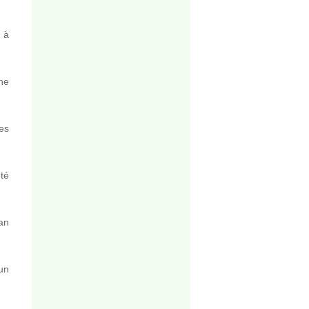
é à
ne
des
été
an
un