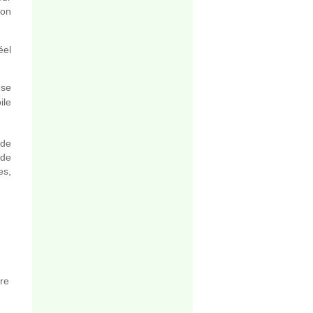
ion
éel
ose
ile
 de
 de
es,
re