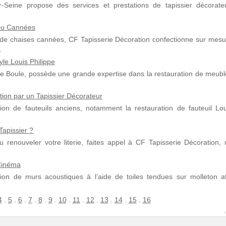
-Seine propose des services et prestations de tapissier décorateu
 ou Cannées
ou de chaises cannées, CF Tapisserie Décoration confectionne sur mesu
.
yle Louis Philippe
cole Boule, possède une grande expertise dans la restauration de meub
tion par un Tapissier Décorateur
ion de fauteuils anciens, notamment la restauration de fauteuil Lou
apissier ?
 renouveler votre literie, faites appel à CF Tapisserie Décoration, 
Cinéma
tion de murs acoustiques à l’aide de toiles tendues sur molleton af
4
.
5
.
6
.
7
.
8
.
9
.
10
.
11
.
12
.
13
.
14
.
15
.
16