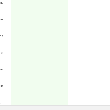
r,
re
les
is
un
in