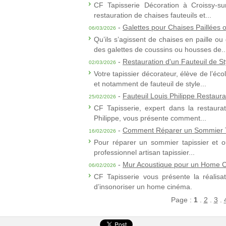
CF Tapisserie Décoration à Croissy-sur
restauration de chaises fauteuils et...
-
Galettes pour Chaises Paillées
06/03/2026
Qu’ils s’agissent de chaises en paille 
des galettes de coussins ou housses de..
-
Restauration d'un Fauteuil de St
02/03/2026
Votre tapissier décorateur, élève de l’é
et notamment de fauteuil de style...
-
Fauteuil Louis Philippe Restaura
25/02/2026
CF Tapisserie, expert dans la restaurat
Philippe, vous présente comment...
-
Comment Réparer un Sommier T
16/02/2026
Pour réparer un sommier tapissier et ou
professionnel artisan tapissier...
-
Mur Acoustique pour un Home 
06/02/2026
CF Tapisserie vous présente la réalisa
d’insonoriser un home cinéma.
Page :
1
.
2
.
3
.