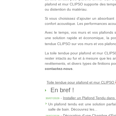
plafond et mur CLIPSO supporte des tempér
ou distention du matériau.
Si vous choisissez d'ajouter un absorbant
confort acoustique. Les performances acous
Avec le temps, vos murs et vos plafonds s
une solution rapide et économique, la p
tendue CLIPSO
sur vos murs et vos plafon
La toile tendue pour plafond et mur CLIPS
rester intacts au fur et à mesure que les
revêtements, et divers types de finitions p
contactez-nous
.
Toile tendue pour plafond et mur CLIPSO
En bref !
-
Installer un Plafond Tendu dans 
30/07/2026
Un plafond tendu est une solution parfai
salle de bain. Découvrez les...
-
Décoration d'une Chambre d'Enf
16/07/2026