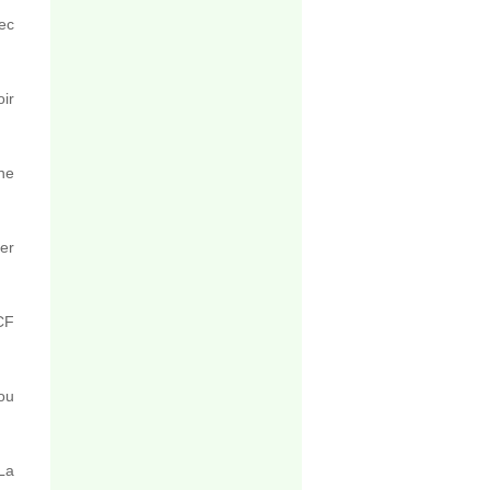
vec
ir
ne
ier
CF
ou
La