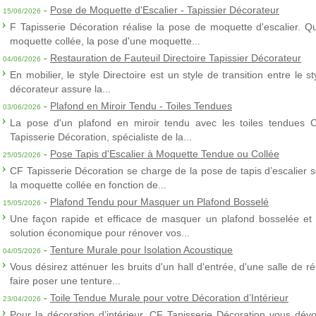
-
Pose de Moquette d'Escalier - Tapissier Décorateur
15/06/2026
F Tapisserie Décoration réalise la pose de moquette d'escalier. Q
moquette collée, la pose d'une moquette...
-
Restauration de Fauteuil Directoire Tapissier Décorateur
04/06/2026
En mobilier, le style Directoire est un style de transition entre le s
décorateur assure la...
-
Plafond en Miroir Tendu - Toiles Tendues
03/06/2026
La pose d'un plafond en miroir tendu avec les toiles tendues 
Tapisserie Décoration, spécialiste de la...
-
Pose Tapis d'Escalier à Moquette Tendue ou Collée
25/05/2026
CF Tapisserie Décoration se charge de la pose de tapis d’escalier 
la moquette collée en fonction de...
-
Plafond Tendu pour Masquer un Plafond Bosselé
15/05/2026
Une façon rapide et efficace de masquer un plafond bosselée et 
solution économique pour rénover vos...
-
Tenture Murale pour Isolation Acoustique
04/05/2026
Vous désirez atténuer les bruits d'un hall d'entrée, d'une salle de
faire poser une tenture...
-
Toile Tendue Murale pour votre Décoration d’Intérieur
23/04/2026
Pour la décoration d’intérieur, CF Tapisserie Décoration vous dévo