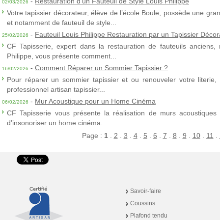
-
Restauration d'un Fauteuil de Style Louis Philippe
02/03/2026
Votre tapissier décorateur, élève de l’école Boule, possède une gra
et notamment de fauteuil de style...
-
Fauteuil Louis Philippe Restauration par un Tapissier Décor
25/02/2026
CF Tapisserie, expert dans la restauration de fauteuils anciens,
Philippe, vous présente comment...
-
Comment Réparer un Sommier Tapissier ?
16/02/2026
Pour réparer un sommier tapissier et ou renouveler votre literie,
professionnel artisan tapissier...
-
Mur Acoustique pour un Home Cinéma
06/02/2026
CF Tapisserie vous présente la réalisation de murs acoustiques à
d’insonoriser un home cinéma.
Page :
1
.
2
.
3
.
4
.
5
.
6
.
7
.
8
.
9
.
10
.
11
.
Savoir-faire
Coussins
Plafond tendu