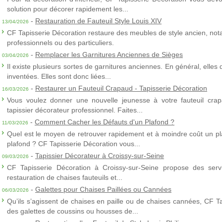
solution pour décorer rapidement les...
-
Restauration de Fauteuil Style Louis XIV
13/04/2026
CF Tapisserie Décoration restaure des meubles de style ancien, nota
professionnels ou des particuliers.
-
Remplacer les Garnitures Anciennes de Sièges
03/04/2026
Il existe plusieurs sortes de garnitures anciennes. En général, elles
inventées. Elles sont donc liées...
-
Restaurer un Fauteuil Crapaud - Tapisserie Décoration
16/03/2026
Vous voulez donner une nouvelle jeunesse à votre fauteuil crap
tapissier décorateur professionnel. Faites...
-
Comment Cacher les Défauts d'un Plafond ?
11/03/2026
Quel est le moyen de retrouver rapidement et à moindre coût un p
plafond ? CF Tapisserie Décoration vous...
-
Tapissier Décorateur à Croissy-sur-Seine
09/03/2026
CF Tapisserie Décoration à Croissy-sur-Seine propose des servic
restauration de chaises fauteuils et...
-
Galettes pour Chaises Paillées ou Cannées
06/03/2026
Qu’ils s’agissent de chaises en paille ou de chaises cannées, CF T
des galettes de coussins ou housses de...