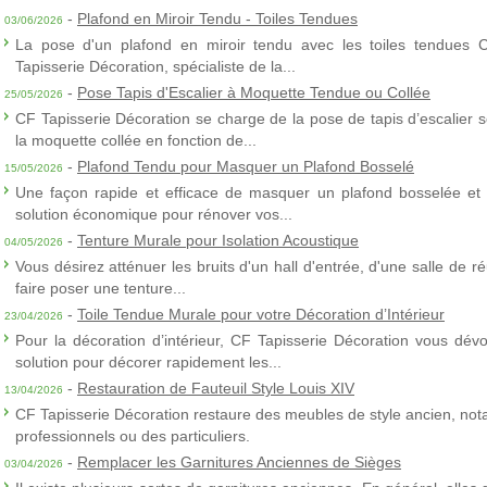
-
Plafond en Miroir Tendu - Toiles Tendues
03/06/2026
La pose d'un plafond en miroir tendu avec les toiles tendues 
Tapisserie Décoration, spécialiste de la...
-
Pose Tapis d'Escalier à Moquette Tendue ou Collée
25/05/2026
CF Tapisserie Décoration se charge de la pose de tapis d’escalier 
la moquette collée en fonction de...
-
Plafond Tendu pour Masquer un Plafond Bosselé
15/05/2026
Une façon rapide et efficace de masquer un plafond bosselée et 
solution économique pour rénover vos...
-
Tenture Murale pour Isolation Acoustique
04/05/2026
Vous désirez atténuer les bruits d'un hall d'entrée, d'une salle de
faire poser une tenture...
-
Toile Tendue Murale pour votre Décoration d’Intérieur
23/04/2026
Pour la décoration d’intérieur, CF Tapisserie Décoration vous dévo
solution pour décorer rapidement les...
-
Restauration de Fauteuil Style Louis XIV
13/04/2026
CF Tapisserie Décoration restaure des meubles de style ancien, nota
professionnels ou des particuliers.
-
Remplacer les Garnitures Anciennes de Sièges
03/04/2026