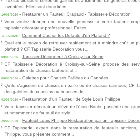
Il existe plusieurs sortes de garnitures anciennes. En général, elles
inventées. Elles sont donc liées...
-
Restaurer un Fauteuil Crapaud - Tapisserie Décoration
16/03/2026
Vous voulez donner une nouvelle jeunesse à votre fauteuil crap
tapissier décorateur professionnel. Faites...
-
Comment Cacher les Défauts d'un Plafond ?
11/03/2026
Quel est le moyen de retrouver rapidement et à moindre coût un p
plafond ? CF Tapisserie Décoration vous...
-
Tapissier Décorateur à Croissy-sur-Seine
09/03/2026
CF Tapisserie Décoration à Croissy-sur-Seine propose des servic
restauration de chaises fauteuils et...
-
Galettes pour Chaises Paillées ou Cannées
06/03/2026
Qu’ils s’agissent de chaises en paille ou de chaises cannées, CF T
des galettes de coussins ou housses de...
-
Restauration d'un Fauteuil de Style Louis Philippe
02/03/2026
Votre tapissier décorateur, élève de l’école Boule, possède une gra
et notamment de fauteuil de style...
-
Fauteuil Louis Philippe Restauration par un Tapissier Décor
25/02/2026
CF Tapisserie, expert dans la restauration de fauteuils anciens,
Philippe, vous présente comment...