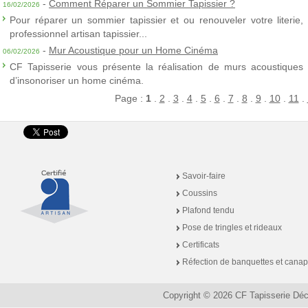
-
Comment Réparer un Sommier Tapissier ?
16/02/2026
Pour réparer un sommier tapissier et ou renouveler votre literie,
professionnel artisan tapissier...
-
Mur Acoustique pour un Home Cinéma
06/02/2026
CF Tapisserie vous présente la réalisation de murs acoustiques à
d’insonoriser un home cinéma.
Page :
1
.
2
.
3
.
4
.
5
.
6
.
7
.
8
.
9
.
10
.
11
.
Savoir-faire
Coussins
Plafond tendu
Pose de tringles et rideaux
Certificats
Réfection de banquettes et cana
Copyright © 2026 CF Tapisserie Dé