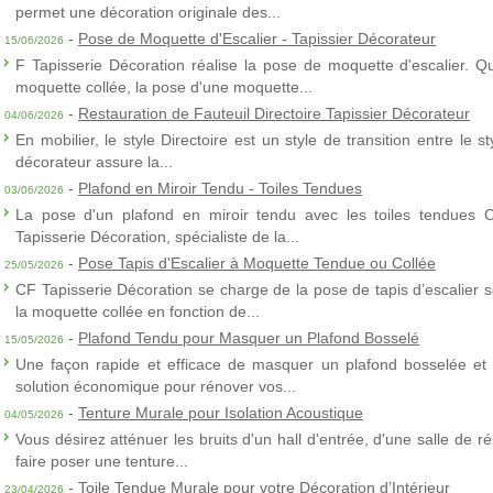
permet une décoration originale des...
-
Pose de Moquette d'Escalier - Tapissier Décorateur
15/06/2026
F Tapisserie Décoration réalise la pose de moquette d'escalier. Q
moquette collée, la pose d'une moquette...
-
Restauration de Fauteuil Directoire Tapissier Décorateur
04/06/2026
En mobilier, le style Directoire est un style de transition entre le s
décorateur assure la...
-
Plafond en Miroir Tendu - Toiles Tendues
03/06/2026
La pose d'un plafond en miroir tendu avec les toiles tendues 
Tapisserie Décoration, spécialiste de la...
-
Pose Tapis d'Escalier à Moquette Tendue ou Collée
25/05/2026
CF Tapisserie Décoration se charge de la pose de tapis d’escalier 
la moquette collée en fonction de...
-
Plafond Tendu pour Masquer un Plafond Bosselé
15/05/2026
Une façon rapide et efficace de masquer un plafond bosselée et 
solution économique pour rénover vos...
-
Tenture Murale pour Isolation Acoustique
04/05/2026
Vous désirez atténuer les bruits d'un hall d'entrée, d'une salle de
faire poser une tenture...
-
Toile Tendue Murale pour votre Décoration d’Intérieur
23/04/2026