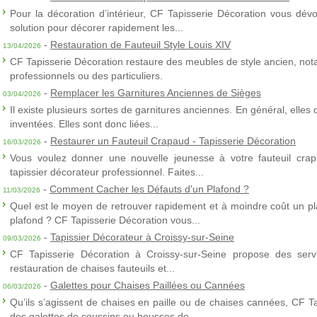
Pour la décoration d’intérieur, CF Tapisserie Décoration vous dévo
solution pour décorer rapidement les...
-
Restauration de Fauteuil Style Louis XIV
13/04/2026
CF Tapisserie Décoration restaure des meubles de style ancien, nota
professionnels ou des particuliers.
-
Remplacer les Garnitures Anciennes de Sièges
03/04/2026
Il existe plusieurs sortes de garnitures anciennes. En général, elles
inventées. Elles sont donc liées...
-
Restaurer un Fauteuil Crapaud - Tapisserie Décoration
16/03/2026
Vous voulez donner une nouvelle jeunesse à votre fauteuil crap
tapissier décorateur professionnel. Faites...
-
Comment Cacher les Défauts d'un Plafond ?
11/03/2026
Quel est le moyen de retrouver rapidement et à moindre coût un p
plafond ? CF Tapisserie Décoration vous...
-
Tapissier Décorateur à Croissy-sur-Seine
09/03/2026
CF Tapisserie Décoration à Croissy-sur-Seine propose des servic
restauration de chaises fauteuils et...
-
Galettes pour Chaises Paillées ou Cannées
06/03/2026
Qu’ils s’agissent de chaises en paille ou de chaises cannées, CF T
des galettes de coussins ou housses de...