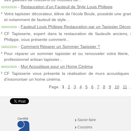
-
Restauration d'un Fauteuil de Style Louis Philippe
02/03/2026
Votre tapissier décorateur, élève de l’école Boule, possède une gra
et notamment de fauteuil de style...
-
Fauteuil Louis Philippe Restauration par un Tapissier Décor
25/02/2026
CF Tapisserie, expert dans la restauration de fauteuils anciens,
Philippe, vous présente comment...
-
Comment Réparer un Sommier Tapissier ?
16/02/2026
Pour réparer un sommier tapissier et ou renouveler votre literie,
professionnel artisan tapissier...
-
Mur Acoustique pour un Home Cinéma
06/02/2026
CF Tapisserie vous présente la réalisation de murs acoustiques à
d’insonoriser un home cinéma.
Page :
1
.
2
.
3
.
4
.
5
.
6
.
7
.
8
.
9
.
10
.
11
.
Savoir-faire
Coussins